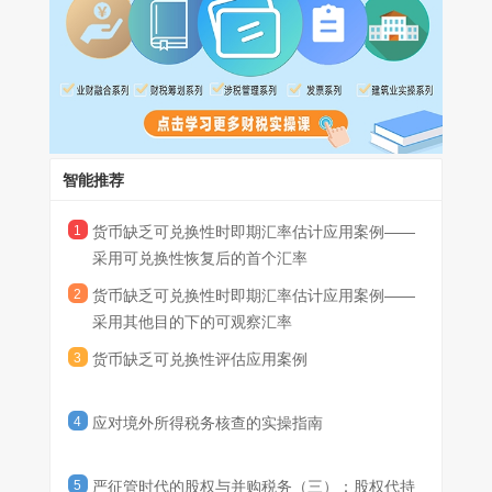
通常情况下，货币主管部门按照正常行政流程进行审核并完成兑换
期汇率估计要求的情况下，企业可采用未经调整的可观察汇率或其
为L货币，但能够基于其他目的兑换货币。在基于其他目的将M货币
需10个工作日。2X26年6月1日，因无法满足市场对L货币的兑换需
情形二：丙公司所在地货币主管部门规定，除进口食品和药品
他估计方法，对相关即期汇率进行估计。
兑换为L货币时实行自由浮动汇率机制，并采用单一汇率，该汇率
求，乙公司所在地的货币主管部门暂停了官方兑换渠道。在官方兑
以外，不接受用于其他目的的L货币兑换申请。
每日更新。根据《企业会计准则解释第20号》，一种货币在某一目
本例中，基于其他目的将M货币兑换为L货币时采用单一的自由
换渠道暂停期间，仅有零散中间商以非官方设定的汇率开展以M货
假定不考虑其他影响因素，在上述情形中，甲公司应当如何分
的下不可兑换为另一种货币，但在其他目的下可兑换为另一种货币
浮动汇率且该汇率每日更新，同时基于其他目的兑换的货币也并非
币兑换L货币的交易，前述交易不能够产生可强制执行权利和义
别评估M货币、P货币是否可兑换为L货币?
的，企业应当考虑包括但不限于以下所列的因素，以判断其他目的
为有限用途，因此，甲公司认定基于其他目的下的可观察汇率能够
务，也不存在其他能够产生可强制执行权利和义务的市场或兑换机
分析：
下的可观察汇率是否满足货币缺乏可兑换性时即期汇率的估计要
满足“如实反映在当前主要经济状况下市场参与者在计量日进行的有
制。
情形一中，2X26年6月1日前，乙公司所在地的货币主管部门
求：一是是否存在多个可观察汇率。如存在多个可观察汇率，可能
序兑换交易所采用的汇率”的要求，甲公司在折算乙公司2X25年12
提供L货币的官方兑换渠道，按照正常行政流程进行审核并完成兑
智能推荐
表明这些汇率包含对出于特定目的取得另一种货币的“激励”或“惩
月31日的财务状况和2X25年度的经营成果时可采用该可观察汇率
换需10个工作日，前述10个工作日为通过官方兑换机制将M货币兑
罚”，因而可能未反映当前主要经济状况;二是可兑换货币的用途。
作为估计的即期汇率。
换为L货币的正常行政延迟。根据《企业会计准则解释第20号》，
2X26年6月1日后，在乙公司所在地的货币主管部门暂停官方
1
货币缺乏可兑换性时即期汇率估计应用案例——
如企业能够取得的另一种货币仅限于有限用途(如进口紧急物资)，
在评估企业能够在“一定时间范围内”通过可在兑换交易中产生可强
兑换渠道期间，仅有零散中间商以非官方设定的汇率开展以M货币
则该汇率可能未反映当前主要经济状况;三是汇率的性质。相较于受
采用可兑换性恢复后的首个汇率
制执行权利和义务的某一市场或兑换机制将该货币兑换为另一种货
兑换L货币的交易，且该兑换交易不能够产生可强制执行的权利和
监管部门管制及其他经常性干预的汇率，可观察的自由浮动汇率更
2
货币缺乏可兑换性时即期汇率估计应用案例——
币，前述一定时间范围允许因法律或监管规定、公共假期等实际因
义务，也不存在其他能够产生可强制执行权利和义务的市场或兑换
情形二中，甲公司仅可基于进口食品和药品的目的申请将P货
能反映当前主要经济状况;四是汇率更新的频率。相较于长期不变的
采用其他目的下的可观察汇率
素导致的兑换业务办理的正常延迟。因此，在满足《企业会计准则
机制。根据《企业会计准则解释第20号》，在评估一种货币是否可
币兑换为L货币，而不能为变现或结算对丙公司的净投资申请兑换L
可观察汇率，每日或以更高频率更新的可观察汇率更能反映当前主
解释第20号》其他相关评估要求的情况下，甲公司在提交申请后10
兑换为另一种货币时，应当仅考虑能够产生可强制执行权利和义务
货币。根据《企业会计准则解释第20号》，在评估一种货币是否可
要经济状况。
3
货币缺乏可兑换性评估应用案例
个工作日内能够取得L货币的，可认定M货币可兑换为L货币。
的市场或兑换机制。本情形中由于在官方兑换渠道暂停期间，不存
兑换为另一种货币时，对于境外经营财务状况和经营成果的折算，
在能够产生可强制执行权利和义务的市场或兑换机制，因此，甲公
企业应当假定其取得另一种货币的目的是变现或结算其境外经营净
司应当认定M货币不可兑换为L货币。
投资。本情形中，由于甲公司不能基于变现或结算对丙公司净投资
4
应对境外所得税务核查的实操指南
的目的申请兑换L货币，因此，甲公司应当认定P货币不可兑换为L
货币。
5
严征管时代的股权与并购税务（三）：股权代持