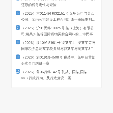
还原的税务定性与避险
6
（2025）京0114民初32151号 某甲公司与某乙
公司、某丙公司建设工程合同纠纷一审民事判决
书
7
（2025）沪01民终13325号 某（上海）有限公
司;葛某;G某等国际货物买卖合同纠纷二审民事判
决书
8
（2026）浙10民终981号 梁某某1、梁某某等与
国家税务总局某某税务局与郭某某与阮某某3二审
民事判决书
9
（2026）渝01民终4508号 税某甲、某甲经营部
买卖合同纠纷一案
10
（2026）鲁06行终142号 孔某、国某,国某
××（行政行为）及行政复议一案