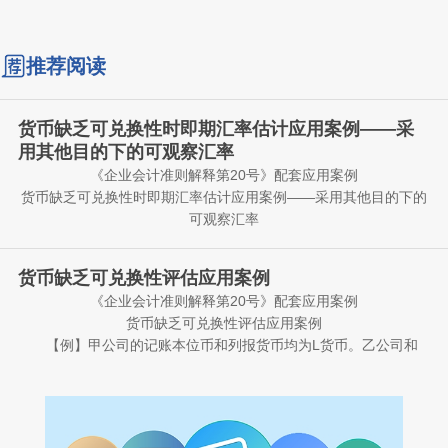
推荐阅读
货币缺乏可兑换性时即期汇率估计应用案例——采
用其他目的下的可观察汇率
《企业会计准则解释第20号》配套应用案例
货币缺乏可兑换性时即期汇率估计应用案例——采用其他目的下的
可观察汇率
【例】甲公司的记账本位币和列报货币均为L货币。乙公司为
甲公司在境外设立的全资子公司，乙公司的记账本位币为M货币，
货币缺乏可兑换性评估应用案例
即其经营所在地的法定货币。甲公司编制合并财务报表时，需将乙
《企业会计准则解释第20号》配套应用案例
公司外币财务报表折算为L货币。2X25年12月31日，乙公司所在地
假定不考虑其他因素，在上述情况下，甲公司在对乙公司2X25
货币缺乏可兑换性评估应用案例
货币主管部门规定，禁止以变现或结算净投资为目的将M货币兑换
年12月31日的财务状况和2X25年度的经营成果进行折算时，应当
【例】甲公司的记账本位币和列报货币均为L货币。乙公司和
为L货币，但允许基于任何其他目的的货币兑换。在基于其他目的
如何估计即期汇率?
丙公司为甲公司在境外设立的全资子公司，乙公司和丙公司的记账
将M货币兑换为L货币时实行自由浮动汇率机制，并采用单一汇率，
分析：根据《企业会计准则解释第20号》，当一种货币不可兑
本位币分别为M货币和P货币，均为各自经营所在地的法定货币。
该汇率每日更新。因乙公司所在地货币主管部门禁止以变现或结算
换为另一种货币时，企业应当对计量日的即期汇率进行估计，使其
甲公司编制合并财务报表时，需将乙公司和丙公司的外币财务报表
情形一：乙公司所在地的货币主管部门规定，将M货币兑换为L
净投资为目的将M货币兑换为L货币，甲公司认定M货币不可兑换为
能够如实反映在当前主要经济状况下市场参与者在计量日进行的有
折算为L货币。
货币须在提交兑换申请时申报资金用途并完成相关行政审批流程。
L货币。
序兑换交易所采用的汇率。在满足上述有关货币缺乏可兑换性时即
本例中，甲公司不能以变现或结算净投资为目的将M货币兑换