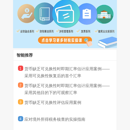
折算为L货币。
货币须在提交兑换申请时申报资金用途并完成相关行政审批流程。
L货币。
序兑换交易所采用的汇率。在满足上述有关货币缺乏可兑换性时即
本例中，甲公司不能以变现或结算净投资为目的将M货币兑换
通常情况下，货币主管部门按照正常行政流程进行审核并完成兑换
期汇率估计要求的情况下，企业可采用未经调整的可观察汇率或其
为L货币，但能够基于其他目的兑换货币。在基于其他目的将M货币
需10个工作日。2X26年6月1日，因无法满足市场对L货币的兑换需
情形二：丙公司所在地货币主管部门规定，除进口食品和药品
他估计方法，对相关即期汇率进行估计。
兑换为L货币时实行自由浮动汇率机制，并采用单一汇率，该汇率
求，乙公司所在地的货币主管部门暂停了官方兑换渠道。在官方兑
以外，不接受用于其他目的的L货币兑换申请。
每日更新。根据《企业会计准则解释第20号》，一种货币在某一目
本例中，基于其他目的将M货币兑换为L货币时采用单一的自由
换渠道暂停期间，仅有零散中间商以非官方设定的汇率开展以M货
假定不考虑其他影响因素，在上述情形中，甲公司应当如何分
的下不可兑换为另一种货币，但在其他目的下可兑换为另一种货币
浮动汇率且该汇率每日更新，同时基于其他目的兑换的货币也并非
币兑换L货币的交易，前述交易不能够产生可强制执行权利和义
别评估M货币、P货币是否可兑换为L货币?
的，企业应当考虑包括但不限于以下所列的因素，以判断其他目的
为有限用途，因此，甲公司认定基于其他目的下的可观察汇率能够
务，也不存在其他能够产生可强制执行权利和义务的市场或兑换机
分析：
下的可观察汇率是否满足货币缺乏可兑换性时即期汇率的估计要
满足“如实反映在当前主要经济状况下市场参与者在计量日进行的有
制。
情形一中，2X26年6月1日前，乙公司所在地的货币主管部门
求：一是是否存在多个可观察汇率。如存在多个可观察汇率，可能
序兑换交易所采用的汇率”的要求，甲公司在折算乙公司2X25年12
提供L货币的官方兑换渠道，按照正常行政流程进行审核并完成兑
智能推荐
表明这些汇率包含对出于特定目的取得另一种货币的“激励”或“惩
月31日的财务状况和2X25年度的经营成果时可采用该可观察汇率
换需10个工作日，前述10个工作日为通过官方兑换机制将M货币兑
罚”，因而可能未反映当前主要经济状况;二是可兑换货币的用途。
作为估计的即期汇率。
换为L货币的正常行政延迟。根据《企业会计准则解释第20号》，
2X26年6月1日后，在乙公司所在地的货币主管部门暂停官方
1
货币缺乏可兑换性时即期汇率估计应用案例——
如企业能够取得的另一种货币仅限于有限用途(如进口紧急物资)，
在评估企业能够在“一定时间范围内”通过可在兑换交易中产生可强
兑换渠道期间，仅有零散中间商以非官方设定的汇率开展以M货币
则该汇率可能未反映当前主要经济状况;三是汇率的性质。相较于受
采用可兑换性恢复后的首个汇率
制执行权利和义务的某一市场或兑换机制将该货币兑换为另一种货
兑换L货币的交易，且该兑换交易不能够产生可强制执行的权利和
监管部门管制及其他经常性干预的汇率，可观察的自由浮动汇率更
2
货币缺乏可兑换性时即期汇率估计应用案例——
币，前述一定时间范围允许因法律或监管规定、公共假期等实际因
义务，也不存在其他能够产生可强制执行权利和义务的市场或兑换
情形二中，甲公司仅可基于进口食品和药品的目的申请将P货
能反映当前主要经济状况;四是汇率更新的频率。相较于长期不变的
采用其他目的下的可观察汇率
素导致的兑换业务办理的正常延迟。因此，在满足《企业会计准则
机制。根据《企业会计准则解释第20号》，在评估一种货币是否可
币兑换为L货币，而不能为变现或结算对丙公司的净投资申请兑换L
可观察汇率，每日或以更高频率更新的可观察汇率更能反映当前主
解释第20号》其他相关评估要求的情况下，甲公司在提交申请后10
兑换为另一种货币时，应当仅考虑能够产生可强制执行权利和义务
货币。根据《企业会计准则解释第20号》，在评估一种货币是否可
要经济状况。
3
货币缺乏可兑换性评估应用案例
个工作日内能够取得L货币的，可认定M货币可兑换为L货币。
的市场或兑换机制。本情形中由于在官方兑换渠道暂停期间，不存
兑换为另一种货币时，对于境外经营财务状况和经营成果的折算，
在能够产生可强制执行权利和义务的市场或兑换机制，因此，甲公
企业应当假定其取得另一种货币的目的是变现或结算其境外经营净
司应当认定M货币不可兑换为L货币。
投资。本情形中，由于甲公司不能基于变现或结算对丙公司净投资
4
应对境外所得税务核查的实操指南
的目的申请兑换L货币，因此，甲公司应当认定P货币不可兑换为L