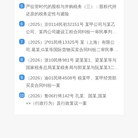
货币。
5
严征管时代的股权与并购税务（三）：股权代持
还原的税务定性与避险
6
（2025）京0114民初32151号 某甲公司与某乙
公司、某丙公司建设工程合同纠纷一审民事判决
书
7
（2025）沪01民终13325号 某（上海）有限公
司;葛某;G某等国际货物买卖合同纠纷二审民事判
决书
8
（2026）浙10民终981号 梁某某1、梁某某等与
国家税务总局某某税务局与郭某某与阮某某3二审
民事判决书
9
（2026）渝01民终4508号 税某甲、某甲经营部
买卖合同纠纷一案
10
（2026）鲁06行终142号 孔某、国某,国某
××（行政行为）及行政复议一案