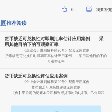
0
我要补充
推荐阅读
货币缺乏可兑换性时即期汇率估计应用案例——采
用其他目的下的可观察汇率
《企业会计准则解释第20号》配套应用案例
货币缺乏可兑换性时即期汇率估计应用案例——采用其他目的下的
可观察汇率
【例】甲公司的记账本位币和列报货币均为L货币。乙公司为
甲公司在境外设立的全资子公司，乙公司的记账本位币为M货币，
货币缺乏可兑换性评估应用案例
即其经营所在地的法定货币。甲公司编制合并财务报表时，需将乙
《企业会计准则解释第20号》配套应用案例
公司外币财务报表折算为L货币。2X25年12月31日，乙公司所在地
假定不考虑其他因素，在上述情况下，甲公司在对乙公司2X25
货币缺乏可兑换性评估应用案例
货币主管部门规定，禁止以变现或结算净投资为目的将M货币兑换
年12月31日的财务状况和2X25年度的经营成果进行折算时，应当
【例】甲公司的记账本位币和列报货币均为L货币。乙公司和
为L货币，但允许基于任何其他目的的货币兑换。在基于其他目的
如何估计即期汇率?
丙公司为甲公司在境外设立的全资子公司，乙公司和丙公司的记账
将M货币兑换为L货币时实行自由浮动汇率机制，并采用单一汇率，
分析：根据《企业会计准则解释第20号》，当一种货币不可兑
本位币分别为M货币和P货币，均为各自经营所在地的法定货币。
该汇率每日更新。因乙公司所在地货币主管部门禁止以变现或结算
换为另一种货币时，企业应当对计量日的即期汇率进行估计，使其
甲公司编制合并财务报表时，需将乙公司和丙公司的外币财务报表
情形一：乙公司所在地的货币主管部门规定，将M货币兑换为L
净投资为目的将M货币兑换为L货币，甲公司认定M货币不可兑换为
能够如实反映在当前主要经济状况下市场参与者在计量日进行的有