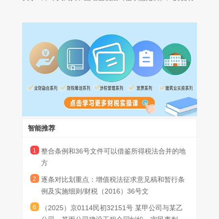
《征求意见稿》共9章47条。主要内容如下：
（一）关于征税范围。《征求意见稿》基本延续了《条例》的
规定，为巩固营改增成果，将“加工、修理修配劳务”并入“服务”，
将“销售金融商品”从“服务”中单列，即增值税的征税范围为，在境内
销售货物、服务、无形资产、不动产和金融商品，以及进口货物。
（二）关于纳税人和扣缴义务人。借鉴国际经验，《征求意见
稿》规定，在境内发生应税交易且销售额达到增值税起征点的单位
和个人，以及进口货物的收货人，为增值税的纳税人。销售额未达
到增值税起征点的单位和个人，不是增值税纳税人，但可以自愿选
择登记为增值税纳税人缴纳增值税。境外单位和个人在境内发生应
（三）关于税率和征收率。为巩固营改增及深化增值税改革成
智能推荐
税交易的，以购买方为扣缴义务人。
果，《征求意见稿》对《条例》中规定的税率进行了相应的调整，
将销售货物、加工修理修配服务、有形动产租赁服务、以及进口货
1
整合条例和36号文件可以借鉴所得税法合并的地
物等适用税率调整为13%；将销售交通运输、邮政、基础电信、建
方
筑、不动产租赁服务、不动产，转让土地使用权，销售或者进口农
（四）关于销售额。《征求意见稿》基本延续了《条例》的现
2
逐条对比划重点：增值税法征求意见稿和暂行条
产品等货物的适用税率调整为9%；销售服务、无形资产、金融商品
行规定，明确销售额是纳税人发生应税交易取得的与之相关的对
例及实施细则/财税（2016）36号文
的适用税率为6%，保持不变。同时，明确增值税征收率为3%。
价，包括全部货币或者非货币形式的经济利益。
6
（2025）京0114民初32151号 某甲公司与某乙
（五）关于期末留抵退税制度。为巩固深化增值税改革成果，