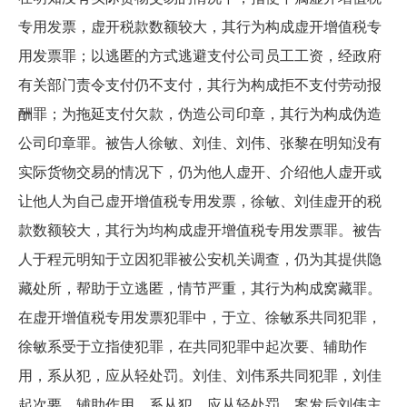
专用发票，虚开税款数额较大，其行为构成虚开增值税专
用发票罪；以逃匿的方式逃避支付公司员工工资，经政府
有关部门责令支付仍不支付，其行为构成拒不支付劳动报
酬罪；为拖延支付欠款，伪造公司印章，其行为构成伪造
公司印章罪。被告人徐敏、刘佳、刘伟、张黎在明知没有
实际货物交易的情况下，仍为他人虚开、介绍他人虚开或
让他人为自己虚开增值税专用发票，徐敏、刘佳虚开的税
款数额较大，其行为均构成虚开增值税专用发票罪。被告
人于程元明知于立因犯罪被公安机关调查，仍为其提供隐
藏处所，帮助于立逃匿，情节严重，其行为构成窝藏罪。
在虚开增值税专用发票犯罪中，于立、徐敏系共同犯罪，
徐敏系受于立指使犯罪，在共同犯罪中起次要、辅助作
用，系从犯，应从轻处罚。刘佳、刘伟系共同犯罪，刘佳
起次要、辅助作用，系从犯，应从轻处罚。案发后刘伟主