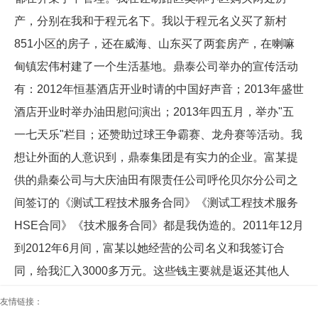
产，分别在我和于程元名下。我以于程元名义买了新村
851小区的房子，还在威海、山东买了两套房产，在喇嘛
甸镇宏伟村建了一个生活基地。鼎泰公司举办的宣传活动
有：2012年恒基酒店开业时请的中国好声音；2013年盛世
酒店开业时举办油田慰问演出；2013年四五月，举办"五
一七天乐"栏目；还赞助过球王争霸赛、龙舟赛等活动。我
想让外面的人意识到，鼎泰集团是有实力的企业。富某提
供的鼎秦公司与大庆油田有限责任公司呼伦贝尔分公司之
间签订的《测试工程技术服务合同》《测试工程技术服务
HSE合同》《技术服务合同》都是我伪造的。2011年12月
到2012年6月间，富某以她经营的公司名义和我签订合
同，给我汇入3000多万元。这些钱主要就是返还其他人
员、偿还我个人借款、公司使用、我自己使用。
友情链接：