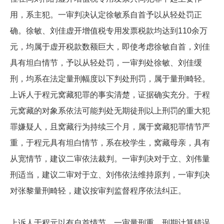
用，系主犯。一审判决认定徐敏系自首予以从轻处罚正
确。徐敏、刘佳虚开增值税专用发票税款均达到110余万
元，均属于虚开税款数额巨大，即使考虑徐敏自首，刘佳
具有坦白情节，予以从轻处罚，一审判处徐敏、刘佳缓
刑，均系在法定量刑幅度以下判处刑罚，属于量刑畸轻。
上诉人于程元窝藏犯罪的事实清楚，证据确实充分。于程
元窝藏的对象系依法可能判处无期徒刑以上刑罚的重大犯
罪嫌疑人，且窝藏行为持续三个月，属于窝藏犯罪情节严
重，于程元具有坦白情节，系在校学生，窝藏母亲，具有
从宽情节，建议二审依法裁判。一审判决对于立、刘伟量
刑适当，建议二审对于立、刘伟依法维持原判，一审判决
对张黎量刑畸轻，建议按审判监督程序依法纠正。
上诉人于程元以有自首情节，一审量刑重，刑期计算错误