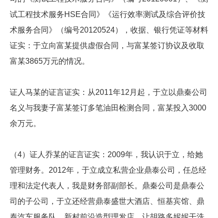
试工程技术服务HSE合同》《运行效率测试及综合评价技
术服务合同》（编号20120524），收据、银行凭证等材料
证实：于立向富某提供虚假合同，与富某签订协议及收取
富某3865万元的情况。
证人马某的证言证实：从2011年12月起，于立以鼎秦公司
名义与我妻子富某签订多笔油田检测合同，富某投入3000
余万元。
（4）证人乔某的证言证实：2009年，我认识于立，给她
管理财务。2012年，于立成立私营企业鼎泰公司，任总经
理和法定代表人，我是财务部副部长。鼎秦公司是鼎泰公
司的子公司，于立还经营鼎泰盛世大酒店、恒基宾馆、鼎
泰汽车服务队、新村前沿造型理发店、让胡路多妮妮干洗