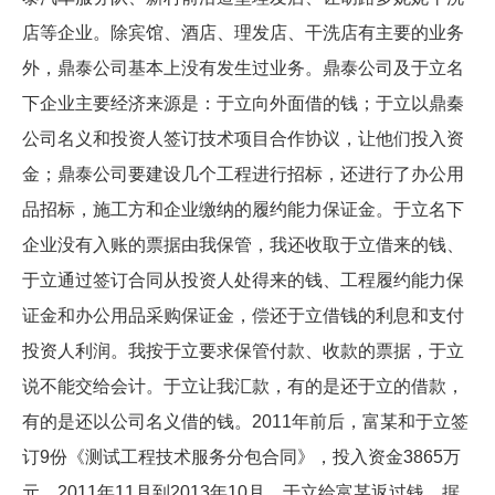
店等企业。除宾馆、酒店、理发店、干洗店有主要的业务
外，鼎泰公司基本上没有发生过业务。鼎泰公司及于立名
下企业主要经济来源是：于立向外面借的钱；于立以鼎秦
公司名义和投资人签订技术项目合作协议，让他们投入资
金；鼎泰公司要建设几个工程进行招标，还进行了办公用
品招标，施工方和企业缴纳的履约能力保证金。于立名下
企业没有入账的票据由我保管，我还收取于立借来的钱、
于立通过签订合同从投资人处得来的钱、工程履约能力保
证金和办公用品采购保证金，偿还于立借钱的利息和支付
投资人利润。我按于立要求保管付款、收款的票据，于立
说不能交给会计。于立让我汇款，有的是还于立的借款，
有的是还以公司名义借的钱。2011年前后，富某和于立签
订9份《测试工程技术服务分包合同》，投入资金3865万
元。2011年11月到2013年10月，于立给富某返过钱。据