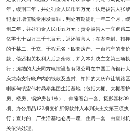
年，缓刑三年，并处罚金人民币五万元；认定被告人张黎
犯虚开增值税专用发票罪，判处有期徒刑一年二个月，缓
刑二年，并处罚金人民币五万元；责令被告人于立退赔二
亿零七十四万三千七百元，返还被害人；在案查封、扣押
的于某二、于立、于程元名下四套房产、一台汽车的变价
款，偿还相关权利人后之余款，并入本判决主文第三项执
行；冻结的大庆同方电控设备有限公司在中国工商银行大
庆龙南支行账户内的钱款及查封、扣押的大庆市让胡路区
喇嘛甸镇宏伟村鼎泰集团生活基地（包括大棚、大棚看护
房、楼房、锅炉房各1栋）、伸缩看台一套、摄影器材39
项、办公用品122项变价所得款并入本判决主文第三项执
行；查封的二厂生活基地仓房一座、住房一套，由查封机
关依法处理。