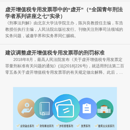
虚开增值税专用发票罪中的“虚开”（“全国青年刑法
学者系列讲座之七”实录）
《刑事法判解》由北京大学法学院主办，陈兴良教授任主编，车浩
教授任执行主编，人民法院出版社发行。刊物关注刑事司法领域的
实务问题，诚邀学界和实务界同仁赐稿。
主讲人：陈金林(武汉大学法学院副教授)
建议调整虚开增值税专用发票罪的刑罚标准
2018年8月，最高人民法院发布《关于虚开增值税专用发票定
与谈人：马春晓(清华大学法学院博士后)
罪量刑标准有关问题的通知》(法[2018]226号)，就适用刑法第二百
零五条关于虚开增值税专用发票罪的有关规定做出解释。此后，未
主持人：王 充(吉林大学法学院教授、《当代法学》副主编)
有新的司法解释出台。笔者注意到，在司法实践中，对这一解释存
在法律适用上的不同理解。同样的情形，有些法院判决构成了虚开
目前对虚开增值税专用发票刑事案件定罪量刑的数额标准是：
✎ 主持人·王充
增值税专用发票罪，而有些法院则判决不构成犯罪。
虚开的税款数额在5万元以上的，以虚开增值税专用发票罪处3年以
下有期徒刑或者拘役;虚开的税款数额在50万元以上的，处3年以上
各位朋友，大家晚上好！
10年以下有期徒刑;虚开的税款数额在250万元以上的，处10年以上
有期徒刑或者无期徒刑。这个标准多年都没有调整，从现在的情形
笔者建议，最高人民法院、最高人民检察院尽快联合颁行涉发
这里是由北京大学刑事法治研究中心、北京大学犯罪问题研究中心
来看，不符合罪刑相适应的原则。
票类犯罪的司法解释。按照中央全面深化改革委员会提出的深入推
与北京市盈科律师事务所共同搭建的网上交流平台——全国青年刑
进精确执法、精细服务、精准监管、精诚共治，大幅提高税法遵从
法学者系列讲座。我是今天的讲座主持人——吉林大学法学院的王
度和社会满意度，明显降低征纳成本的要求，合理设计和完善增值