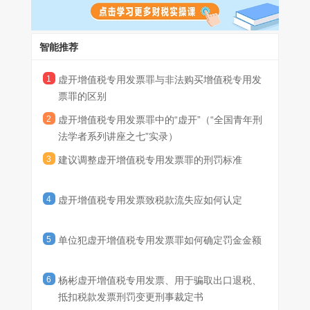
充，欢迎大家参与本次网上学术交流活动。今天是全国青年刑法学
税税制，简化增值税缴纳方式，与时俱进调整涉税、涉发票犯罪量
建议明确规定“不具有骗取国家税款的目的，未造成国家税款损
者系列讲座的第七讲，题目是《虚开增值税专用发票罪中的“虚
刑法第205条规定的虚开增值税专用发票罪，目前是所有涉税犯罪
刑标准。
失的虚开行为不构成犯罪”。检察院和法院在办案和审判过程中，要
开”》。
中发案率最高的一个犯罪，在司法实务中存在非常大的争议，争议
严格区分案件对象之间的关系，如果是上游开票公司或者开票团
智能推荐
的核心问题是对205条第三款所规定的“虚开”应该如何理解和把握。
伙，其行为存在主观故意卖售虚开增值税专用发票的，应该绳之以
我之前在网上查了一下相关的论文资料，发现围绕这个问题的讨论
法。而下游受票企业的行为，如果具有逃税行为，可按逃税罪处
建议明确规定“初犯补缴税款的，免予刑事处罚”。从提高全社
1
虚开增值税专用发票罪与非法购买增值税专用发
相当多的都是从事司法实务工作的检察官或者法官撰写的论文，可
下面我简单地介绍一下两位学者的情况，今晚的主讲人是武汉大学
理，如果在接受专票上存在非主观故意，没有虚开行为，不具有骗
会税法遵从度和社会满意度出发，在司法解释中可以创新性提出初
见实务界对此问题的关注。当然学界也很早就关注到了这个问题，
法学院的陈金林教授。金林教授现任武汉大学经济犯罪研究所所
票罪的区别
取国家税款目的，未造成国家税款损失的，不建议定罪量刑。
犯免予刑事处罚的规定。只要受罚对象接受税务机关的处罚，补缴
北京大学的陈兴良老师在2004年就在《法商研究》发表过一篇《不
长，攻读博士期间曾经留学德国马普所，主要的研究领域是经济刑
2
虚开增值税专用发票罪中的“虚开”（“全国青年刑
税款的态度积极，司法机关应该与税务、公安等部门联手，侧重积
以骗取税款为目的的虚开发票行为之定性研究》。此外，清华大学
法和刑事立法。已经出版一部个人专著《积极一般预防理论研
法学者系列讲座之七”实录）
极救济和引导，依法从宽处理。建议参考逃税罪的刑事处罚，也不
[作者单位：北京盈科(上海)律师事务所、国家税务总局上海市
的张明楷老师也在他的教科书当中对这个问题发表了自己的看法。
究》，并且在《中外法学》《清华法学》《法律科学》等国内知名
那么下面我们就把时间交给主讲人武汉大学法学院的陈金林教授。
予追究刑事责任，或者免予立案、免予起诉等，公平公正地保障纳
税务局税收科学研究所]
最近一段时间学界又发表了两篇非常有影响的论文，一篇就是陈金
法学刊物发表论文、译文20余篇。今晚的与谈人是清华大学博士后
3
建议调整虚开增值税专用发票罪的刑罚标准
税人的法定权利。
林教授的《虚开增值税专用发票罪的困境与出路》，另外一篇是马
研究人员马春晓博士，春晓博士在博士在读期间师从南京大学法学
主讲环节
春晓博士的《虚开增值税专用发票罪的抽象危险判断》。这两篇论
院的孙国祥教授，在清华大学从事博士后研究期间，他的合作的导
4
虚开增值税专用发票致税款流失应如何认定
文从新的视角观察和分析了虚开增值税发票罪这一个老问题，是目
师是周光权教授，春晓博士长期致力于经济刑法、客观归责理论以
✎ 主讲人·陈金林
前学界有关这个问题研究的最新成果。今天我们非常荣幸地邀请到
及分则教义学的研究，先后在《环球法律评论》《政治与法律》
武汉大学法学院的陈金林教授和清华大学法学院的博士后研究人员
《中国刑事法杂志》等法学学术期刊发表论文十余篇，主持国家社
很荣幸能参与“全国青年刑法学者系列讲座”，感谢北京大学刑事法
5
单位犯虚开增值税专用发票罪如何确定罚金金额
马春晓博士作为主讲人和与谈人，和大家分享他们对于这个问题的
会科学基金后期资助项目、中国博士后科学基金资助项目等研究课
治研究中心、北京大学犯罪问题研究中心、北京市盈科律师事务所
看法，在这里我代表各位网友对两位学者的慷慨分享表示感谢！
题，曾经获得第四届全国刑法学优秀博士论文二等奖等奖励。两位
共同搭建的平台，感谢车浩老师和赵春雨主任的邀请，感谢王充教
学者长期致力于经济刑法问题的研究，他们今晚的分享一定能够带
授和马春晓博士的鼎力支持。
6
杨彬虚开增值税专用发票、用于骗取出口退税、
给我们很多的启发和思考。
今天的主题，不是刑法学中的重点，也算不上理论研究中的热点，
抵扣税款发票刑罚变更刑事裁定书
但这并不意味着它不重要。据统计，虚开增值税专用发票罪是对企