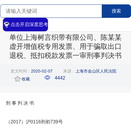
搜索
点击开启深度思考
首页
>
搜索
>
文章详情
单位上海树言织带有限公司、陈某某
虚开增值税专用发票、用于骗取出口
退税、抵扣税款发票一审刑事判决书
发文时间：
2020-02-07
来源：
上海市金山区人民法院
4442
收藏
刑 事 判 决 书
（2017）沪0116刑初739号