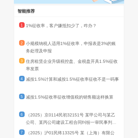
的会计处理规定。小微企业在取得销售收入时，应当按照税法的规
智能推荐
定计算应交增值税，并确认为应交税费，在达到增值税制度规定的
免征增值税条件时，将有关应交增值税转入当期损益。”
【案例1】某企业为小规模纳税人，按季纳税，2021年2季度销
1
1%征收率，客户嫌抵扣少了，咋办？
售货物取得销售额价税合计40.4万元，按1%征收率开具了增值税普
通发票。
2
小规模纳税人适用1%征收率，申报表是3%的账
务处理及申报
(1)在取得收入且发生纳税义务时，应先按照征收率对收入进行
价税分离：
3
住房租赁企业升级税控盘、金税盘开具1.5%征收
率发票
借：银行存款 404000
4
减按1.5%计算和减按1.5%征收率征收不是一码事
贷：主营业务收入 400000
5
减按1.5%征收率征收增值税的销售额这样换算
应交税费——应交增值税 4000
税控盘或金税盘升级后，租房租赁企业开具发票可以参考以下图
示：
(2)季度终了，由于未超过季度销售额45万元的免税标准，因
6
（2025）京0114民初32151号 某甲公司与某乙
此，40.4万元全部能够享受免税政策。纳税申报时，纳税人本季度
公司、某丙公司建设工程合同纠纷一审民事判决
销售额符合小微企业免征增值税条件，再将已经计提的“应交税费—
书
7
（2025）沪01民终13325号 某（上海）有限公
应交增值税”转入当期损益。