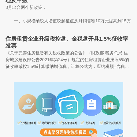
理及申报
3月出台两个新政策：
一、小规模纳税人增值税起征点从月销售额10万元提高到15万
元。(2021年第11号)
住房租赁企业升级税控盘、金税盘开具1.5%征收率
二、自2021年4月1日至2022年12月31日,对月销售额15万元以
发票
下(含本数)的增值税小规模纳税人，免征增值税。同时根据财政部
《关于完善住房租赁有关税收政策的公告》（财政部 税务总局 住
税务总局公告2021年第7号，对小规模纳税人减按1%征收率征收增
房城乡建设部公告2021年第24号）规定的住房租赁企业按照5%的
值税，执行期限延长至2021年12月31日。
征收率减按1.5%计算缴纳增值税，计算公式为：应纳税额=含税销
为方便小规模纳税人清晰掌握新政策，以下将结合账务处理及
售额/（1+1.5%）×1.5%。
纳税申报，以案例分析的形式梳理小规模纳税人免征额提升、1%征
对于住房租赁企业，开票前请升级税控盘或者金税盘，以“普通
收率优惠政策的继续执行的账务处理及申报表的填写要点。
征税”或“普通开具”的方式按1.5%的征收率开具发票，计算公式为：
应纳税额=含税销售额/（1+1.5%）×1.5%。
一、账务处理
如果选择“减按征税”或“减按1.5%税率”方式开具发票，则会按
从实务操作的角度看，小规模纳税人申报缴纳增值税是按季度
应纳税额=含税销售额/（1+5%）×1.5%公式计算税金。
进行的，而日常会计核算要遵循及时性原则，发生交易或事项应及
时进行账务处理。这就出现了一个时间上的差异，即取得销售收入
时，无法判断本季度销售额是否符合免税的标准，只有等到纳税申
报期时才知道。
根据财会[2016]22号文的规定：“(十)关于小微企业免征增值税