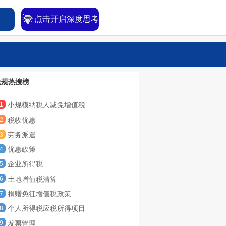
点击开启深度思考
法规热搜榜
小规模纳税人减免增值税政策
1
税收优惠
2
劳务派遣
3
优惠政策
4
企业所得税
5
土地增值税清算
6
捐赠免征增值税政策
7
个人所得税应税所得项目
8
发票管理
9