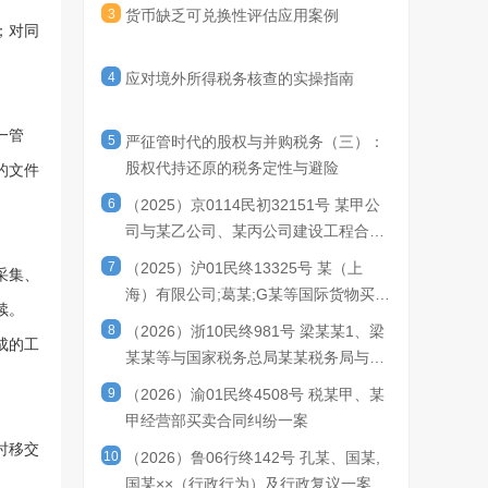
3
货币缺乏可兑换性评估应用案例
；对同
4
应对境外所得税务核查的实操指南
一管
5
严征管时代的股权与并购税务（三）：
股权代持还原的税务定性与避险
的文件
6
（2025）京0114民初32151号 某甲公
司与某乙公司、某丙公司建设工程合同
纠纷一审民事判决书
7
（2025）沪01民终13325号 某（上
采集、
海）有限公司;葛某;G某等国际货物买卖
续。
合同纠纷二审民事判决书
8
（2026）浙10民终981号 梁某某1、梁
成的工
某某等与国家税务总局某某税务局与郭
某某与阮某某3二审民事判决书
9
（2026）渝01民终4508号 税某甲、某
甲经营部买卖合同纠纷一案
时移交
10
（2026）鲁06行终142号 孔某、国某,
国某××（行政行为）及行政复议一案