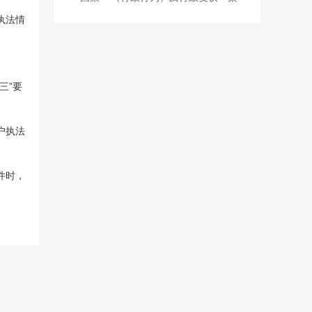
执法情
三”要
。
户执法
件时，