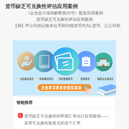
甲公司在境外设立的全资子公司，乙公司的记账本位币为M货币，
货币缺乏可兑换性评估应用案例
即其经营所在地的法定货币。甲公司编制合并财务报表时，需将乙
《企业会计准则解释第20号》配套应用案例
公司外币财务报表折算为L货币。2X25年12月31日，乙公司所在地
假定不考虑其他因素，在上述情况下，甲公司在对乙公司2X25
货币缺乏可兑换性评估应用案例
货币主管部门规定，禁止以变现或结算净投资为目的将M货币兑换
年12月31日的财务状况和2X25年度的经营成果进行折算时，应当
【例】甲公司的记账本位币和列报货币均为L货币。乙公司和
为L货币，但允许基于任何其他目的的货币兑换。在基于其他目的
如何估计即期汇率?
丙公司为甲公司在境外设立的全资子公司，乙公司和丙公司的记账
将M货币兑换为L货币时实行自由浮动汇率机制，并采用单一汇率，
分析：根据《企业会计准则解释第20号》，当一种货币不可兑
本位币分别为M货币和P货币，均为各自经营所在地的法定货币。
该汇率每日更新。因乙公司所在地货币主管部门禁止以变现或结算
换为另一种货币时，企业应当对计量日的即期汇率进行估计，使其
甲公司编制合并财务报表时，需将乙公司和丙公司的外币财务报表
情形一：乙公司所在地的货币主管部门规定，将M货币兑换为L
净投资为目的将M货币兑换为L货币，甲公司认定M货币不可兑换为
能够如实反映在当前主要经济状况下市场参与者在计量日进行的有
折算为L货币。
货币须在提交兑换申请时申报资金用途并完成相关行政审批流程。
L货币。
序兑换交易所采用的汇率。在满足上述有关货币缺乏可兑换性时即
本例中，甲公司不能以变现或结算净投资为目的将M货币兑换
通常情况下，货币主管部门按照正常行政流程进行审核并完成兑换
期汇率估计要求的情况下，企业可采用未经调整的可观察汇率或其
为L货币，但能够基于其他目的兑换货币。在基于其他目的将M货币
需10个工作日。2X26年6月1日，因无法满足市场对L货币的兑换需
情形二：丙公司所在地货币主管部门规定，除进口食品和药品
他估计方法，对相关即期汇率进行估计。
兑换为L货币时实行自由浮动汇率机制，并采用单一汇率，该汇率
求，乙公司所在地的货币主管部门暂停了官方兑换渠道。在官方兑
以外，不接受用于其他目的的L货币兑换申请。
每日更新。根据《企业会计准则解释第20号》，一种货币在某一目
本例中，基于其他目的将M货币兑换为L货币时采用单一的自由
换渠道暂停期间，仅有零散中间商以非官方设定的汇率开展以M货
假定不考虑其他影响因素，在上述情形中，甲公司应当如何分
的下不可兑换为另一种货币，但在其他目的下可兑换为另一种货币
浮动汇率且该汇率每日更新，同时基于其他目的兑换的货币也并非
币兑换L货币的交易，前述交易不能够产生可强制执行权利和义
别评估M货币、P货币是否可兑换为L货币?
的，企业应当考虑包括但不限于以下所列的因素，以判断其他目的
为有限用途，因此，甲公司认定基于其他目的下的可观察汇率能够
务，也不存在其他能够产生可强制执行权利和义务的市场或兑换机
分析：
下的可观察汇率是否满足货币缺乏可兑换性时即期汇率的估计要
满足“如实反映在当前主要经济状况下市场参与者在计量日进行的有
制。
情形一中，2X26年6月1日前，乙公司所在地的货币主管部门
求：一是是否存在多个可观察汇率。如存在多个可观察汇率，可能
序兑换交易所采用的汇率”的要求，甲公司在折算乙公司2X25年12
提供L货币的官方兑换渠道，按照正常行政流程进行审核并完成兑
智能推荐
表明这些汇率包含对出于特定目的取得另一种货币的“激励”或“惩
月31日的财务状况和2X25年度的经营成果时可采用该可观察汇率
换需10个工作日，前述10个工作日为通过官方兑换机制将M货币兑
罚”，因而可能未反映当前主要经济状况;二是可兑换货币的用途。
作为估计的即期汇率。
换为L货币的正常行政延迟。根据《企业会计准则解释第20号》，
2X26年6月1日后，在乙公司所在地的货币主管部门暂停官方
1
货币缺乏可兑换性时即期汇率估计应用案例——
如企业能够取得的另一种货币仅限于有限用途(如进口紧急物资)，
在评估企业能够在“一定时间范围内”通过可在兑换交易中产生可强
兑换渠道期间，仅有零散中间商以非官方设定的汇率开展以M货币
则该汇率可能未反映当前主要经济状况;三是汇率的性质。相较于受
采用可兑换性恢复后的首个汇率
制执行权利和义务的某一市场或兑换机制将该货币兑换为另一种货
兑换L货币的交易，且该兑换交易不能够产生可强制执行的权利和
监管部门管制及其他经常性干预的汇率，可观察的自由浮动汇率更