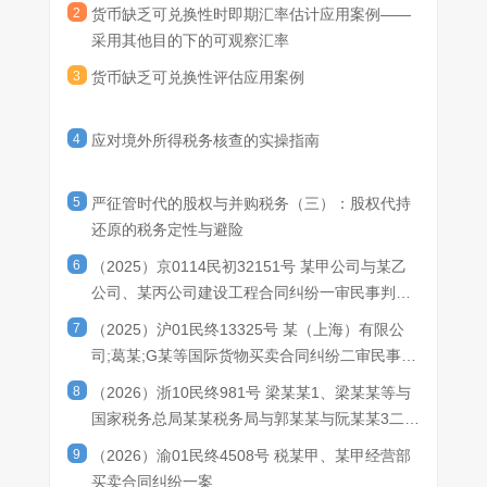
2
货币缺乏可兑换性时即期汇率估计应用案例——
币，前述一定时间范围允许因法律或监管规定、公共假期等实际因
义务，也不存在其他能够产生可强制执行权利和义务的市场或兑换
情形二中，甲公司仅可基于进口食品和药品的目的申请将P货
能反映当前主要经济状况;四是汇率更新的频率。相较于长期不变的
采用其他目的下的可观察汇率
素导致的兑换业务办理的正常延迟。因此，在满足《企业会计准则
机制。根据《企业会计准则解释第20号》，在评估一种货币是否可
币兑换为L货币，而不能为变现或结算对丙公司的净投资申请兑换L
可观察汇率，每日或以更高频率更新的可观察汇率更能反映当前主
解释第20号》其他相关评估要求的情况下，甲公司在提交申请后10
兑换为另一种货币时，应当仅考虑能够产生可强制执行权利和义务
货币。根据《企业会计准则解释第20号》，在评估一种货币是否可
要经济状况。
3
货币缺乏可兑换性评估应用案例
个工作日内能够取得L货币的，可认定M货币可兑换为L货币。
的市场或兑换机制。本情形中由于在官方兑换渠道暂停期间，不存
兑换为另一种货币时，对于境外经营财务状况和经营成果的折算，
在能够产生可强制执行权利和义务的市场或兑换机制，因此，甲公
企业应当假定其取得另一种货币的目的是变现或结算其境外经营净
司应当认定M货币不可兑换为L货币。
投资。本情形中，由于甲公司不能基于变现或结算对丙公司净投资
4
应对境外所得税务核查的实操指南
的目的申请兑换L货币，因此，甲公司应当认定P货币不可兑换为L
货币。
5
严征管时代的股权与并购税务（三）：股权代持
还原的税务定性与避险
6
（2025）京0114民初32151号 某甲公司与某乙
公司、某丙公司建设工程合同纠纷一审民事判决
书
7
（2025）沪01民终13325号 某（上海）有限公
司;葛某;G某等国际货物买卖合同纠纷二审民事判
决书
8
（2026）浙10民终981号 梁某某1、梁某某等与
国家税务总局某某税务局与郭某某与阮某某3二审
民事判决书
9
（2026）渝01民终4508号 税某甲、某甲经营部
买卖合同纠纷一案