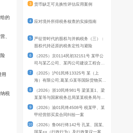
3
货币缺乏可兑换性评估应用案例
发给的
4
应对境外所得税务核查的实操指南
经营、
5
严征管时代的股权与并购税务（三）：
股权代持还原的税务定性与避险
保险
6
（2025）京0114民初32151号 某甲公
司与某乙公司、某丙公司建设工程合同
纠纷一审民事判决书
7
（2025）沪01民终13325号 某（上
费用
海）有限公司;葛某;G某等国际货物买卖
合同纠纷二审民事判决书
8
（2026）浙10民终981号 梁某某1、梁
理纳税
某某等与国家税务总局某某税务局与郭
某某与阮某某3二审民事判决书
9
（2026）渝01民终4508号 税某甲、某
甲经营部买卖合同纠纷一案
10
（2026）鲁06行终142号 孔某、国某,
国某××（行政行为）及行政复议一案