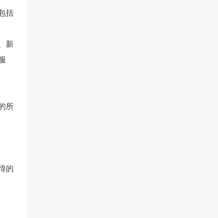
包括
、新
服
的所
得的