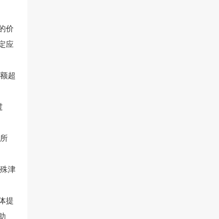
的价
定应
额超
过
所
殊津
体提
助