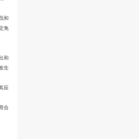
员和
定免
出和
发生
其应
营合