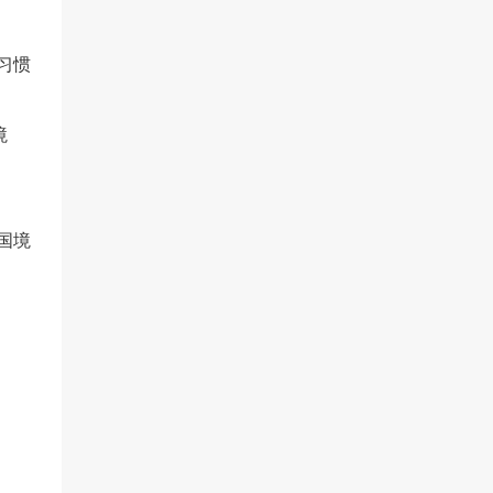
习惯
境
国境