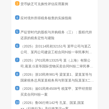
解释第20号》其他相关评估要求的情况下，甲公司在提交申请后10
兑换为另一种货币时，应当仅考虑能够产生可强制执行权利和义务
货币。根据《企业会计准则解释第20号》，在评估一种货币是否可
要经济状况。
3
货币缺乏可兑换性评估应用案例
个工作日内能够取得L货币的，可认定M货币可兑换为L货币。
的市场或兑换机制。本情形中由于在官方兑换渠道暂停期间，不存
兑换为另一种货币时，对于境外经营财务状况和经营成果的折算，
在能够产生可强制执行权利和义务的市场或兑换机制，因此，甲公
企业应当假定其取得另一种货币的目的是变现或结算其境外经营净
司应当认定M货币不可兑换为L货币。
投资。本情形中，由于甲公司不能基于变现或结算对丙公司净投资
4
应对境外所得税务核查的实操指南
的目的申请兑换L货币，因此，甲公司应当认定P货币不可兑换为L
货币。
5
严征管时代的股权与并购税务（三）：股权代持
还原的税务定性与避险
6
（2025）京0114民初32151号 某甲公司与某乙
公司、某丙公司建设工程合同纠纷一审民事判决
书
7
（2025）沪01民终13325号 某（上海）有限公
司;葛某;G某等国际货物买卖合同纠纷二审民事判
决书
8
（2026）浙10民终981号 梁某某1、梁某某等与
国家税务总局某某税务局与郭某某与阮某某3二审
民事判决书
9
（2026）渝01民终4508号 税某甲、某甲经营部
买卖合同纠纷一案
10
（2026）鲁06行终142号 孔某、国某,国某
××（行政行为）及行政复议一案