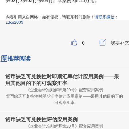
第62行×第63行-第64行。本案例为8.13万元。
内容引用来自网络，如有侵权，请联系我们删除！
请联系微信：
zdcs2009
0
我要补充
推荐阅读
货币缺乏可兑换性时即期汇率估计应用案例——采
用其他目的下的可观察汇率
《企业会计准则解释第20号》配套应用案例
货币缺乏可兑换性时即期汇率估计应用案例——采用其他目的下的
可观察汇率
【例】甲公司的记账本位币和列报货币均为L货币。乙公司为
甲公司在境外设立的全资子公司，乙公司的记账本位币为M货币，
货币缺乏可兑换性评估应用案例
即其经营所在地的法定货币。甲公司编制合并财务报表时，需将乙
《企业会计准则解释第20号》配套应用案例
公司外币财务报表折算为L货币。2X25年12月31日，乙公司所在地
假定不考虑其他因素，在上述情况下，甲公司在对乙公司2X25