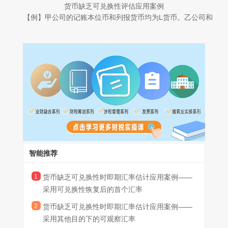
货币缺乏可兑换性评估应用案例
货币主管部门规定，禁止以变现或结算净投资为目的将M货币兑换
年12月31日的财务状况和2X25年度的经营成果进行折算时，应当
【例】甲公司的记账本位币和列报货币均为L货币。乙公司和
为L货币，但允许基于任何其他目的的货币兑换。在基于其他目的
如何估计即期汇率?
丙公司为甲公司在境外设立的全资子公司，乙公司和丙公司的记账
将M货币兑换为L货币时实行自由浮动汇率机制，并采用单一汇率，
分析：根据《企业会计准则解释第20号》，当一种货币不可兑
本位币分别为M货币和P货币，均为各自经营所在地的法定货币。
该汇率每日更新。因乙公司所在地货币主管部门禁止以变现或结算
换为另一种货币时，企业应当对计量日的即期汇率进行估计，使其
甲公司编制合并财务报表时，需将乙公司和丙公司的外币财务报表
情形一：乙公司所在地的货币主管部门规定，将M货币兑换为L
净投资为目的将M货币兑换为L货币，甲公司认定M货币不可兑换为
能够如实反映在当前主要经济状况下市场参与者在计量日进行的有
折算为L货币。
货币须在提交兑换申请时申报资金用途并完成相关行政审批流程。
L货币。
序兑换交易所采用的汇率。在满足上述有关货币缺乏可兑换性时即
本例中，甲公司不能以变现或结算净投资为目的将M货币兑换
通常情况下，货币主管部门按照正常行政流程进行审核并完成兑换
期汇率估计要求的情况下，企业可采用未经调整的可观察汇率或其
为L货币，但能够基于其他目的兑换货币。在基于其他目的将M货币
需10个工作日。2X26年6月1日，因无法满足市场对L货币的兑换需
情形二：丙公司所在地货币主管部门规定，除进口食品和药品
他估计方法，对相关即期汇率进行估计。
兑换为L货币时实行自由浮动汇率机制，并采用单一汇率，该汇率
求，乙公司所在地的货币主管部门暂停了官方兑换渠道。在官方兑
以外，不接受用于其他目的的L货币兑换申请。
每日更新。根据《企业会计准则解释第20号》，一种货币在某一目
本例中，基于其他目的将M货币兑换为L货币时采用单一的自由
换渠道暂停期间，仅有零散中间商以非官方设定的汇率开展以M货
假定不考虑其他影响因素，在上述情形中，甲公司应当如何分
的下不可兑换为另一种货币，但在其他目的下可兑换为另一种货币
浮动汇率且该汇率每日更新，同时基于其他目的兑换的货币也并非
币兑换L货币的交易，前述交易不能够产生可强制执行权利和义
别评估M货币、P货币是否可兑换为L货币?
的，企业应当考虑包括但不限于以下所列的因素，以判断其他目的
为有限用途，因此，甲公司认定基于其他目的下的可观察汇率能够
务，也不存在其他能够产生可强制执行权利和义务的市场或兑换机
分析：
下的可观察汇率是否满足货币缺乏可兑换性时即期汇率的估计要
满足“如实反映在当前主要经济状况下市场参与者在计量日进行的有
制。
情形一中，2X26年6月1日前，乙公司所在地的货币主管部门
求：一是是否存在多个可观察汇率。如存在多个可观察汇率，可能
序兑换交易所采用的汇率”的要求，甲公司在折算乙公司2X25年12
提供L货币的官方兑换渠道，按照正常行政流程进行审核并完成兑
智能推荐
表明这些汇率包含对出于特定目的取得另一种货币的“激励”或“惩
月31日的财务状况和2X25年度的经营成果时可采用该可观察汇率
换需10个工作日，前述10个工作日为通过官方兑换机制将M货币兑
罚”，因而可能未反映当前主要经济状况;二是可兑换货币的用途。
作为估计的即期汇率。
换为L货币的正常行政延迟。根据《企业会计准则解释第20号》，
2X26年6月1日后，在乙公司所在地的货币主管部门暂停官方
1
货币缺乏可兑换性时即期汇率估计应用案例——
如企业能够取得的另一种货币仅限于有限用途(如进口紧急物资)，
在评估企业能够在“一定时间范围内”通过可在兑换交易中产生可强
兑换渠道期间，仅有零散中间商以非官方设定的汇率开展以M货币
则该汇率可能未反映当前主要经济状况;三是汇率的性质。相较于受
采用可兑换性恢复后的首个汇率
制执行权利和义务的某一市场或兑换机制将该货币兑换为另一种货
兑换L货币的交易，且该兑换交易不能够产生可强制执行的权利和
监管部门管制及其他经常性干预的汇率，可观察的自由浮动汇率更
2
货币缺乏可兑换性时即期汇率估计应用案例——
币，前述一定时间范围允许因法律或监管规定、公共假期等实际因
义务，也不存在其他能够产生可强制执行权利和义务的市场或兑换
情形二中，甲公司仅可基于进口食品和药品的目的申请将P货
能反映当前主要经济状况;四是汇率更新的频率。相较于长期不变的
采用其他目的下的可观察汇率
素导致的兑换业务办理的正常延迟。因此，在满足《企业会计准则
机制。根据《企业会计准则解释第20号》，在评估一种货币是否可
币兑换为L货币，而不能为变现或结算对丙公司的净投资申请兑换L
可观察汇率，每日或以更高频率更新的可观察汇率更能反映当前主