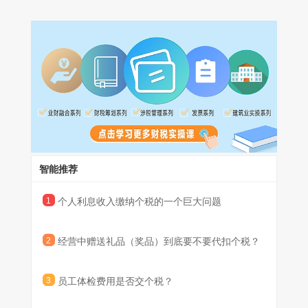
“单位组织员工体检，并统一向体检单位支付体检费，体检支出由单
戊企业年终晚会实施抽奖，向获奖员工发放手机等奖品。
位统一核算，未发放到个人名下，这类福利员工是否缴纳个人所得
税？”
这些促销展业中的赠送行为基本上都是针对个人，因此存在一个巨
这个实务中是有争议的，首先我们看一下第一种观点：体检费用需
大的风险：是否需要代扣代缴个税？先来看看税法规定。
要并入工资薪金所得缴纳个人所得税。 持有该观点的老师认为，体
《财政部国家税务总局关于企业促销展业赠送礼品有关个人所得税
检费不在个人所得税法免税的范围内，因此，单位给员工报销的体
问题的通知》（财税[2011]50号）
检费应并入员工工资薪金所得，缴纳个人所得税。
比如，合肥市地方税务局，12366纳税服务中心，答复时间：2017
一、企业在销售商品（产品）和提供服务过程中向个人赠送礼品，
年3月24日。
属于下列情形之一的，不征收个人所得税：
咨询内容：
1.企业通过价格折扣、折让方式向个人销售商品（产品）和提供服
请问公司为员工体检支付的体检费需要缴纳个税吗？
务；
解答内容：
2.企业在向个人销售商品（产品）和提供服务的同时给予赠品，如
您好,您所咨询的问题已收悉。现针对您所提供的信息回复如下：
智能推荐
通信企业对个人购买手机赠话费、入网费，或者购话费赠手机等；
根据《中华人民共和国个人所得税法》规定：“第四条 下列各项个
3.企业对累积消费达到一定额度的个人按消费积分反馈礼品。
人所得，免纳个人所得税：
1
个人利息收入缴纳个税的一个巨大问题
二、企业向个人赠送礼品，属于下列情形之一的，取得该项所得的
一、省级人民政府、国务院部委和中国人民解放军军以上单位，以
个人应依法缴纳个人所得税，税款由赠送礼品的企业代扣代缴：
及外国组织、国际组织颁发的科学、教育、技术、文化、卫生、体
1.企业在业务宣传、广告等活动中，随机向本单位以外的个人赠送
2
经营中赠送礼品（奖品）到底要不要代扣个税？
育、环境保护等方面的奖金；
礼品，对个人取得的礼品所得，按照“其他所得”项目，全额适用
二、国债和国家发行的金融债券利息；
20%的税率缴纳个人所得税。
三、按照国家统一规定发给的补贴、津贴；
2.企业在年会、座谈会、庆典以及其他活动中向本单位以外的个人
3
员工体检费用是否交个税？
四、福利费、抚恤金、救济金；
赠送礼品，对个人取得的礼品所得，按照“其他所得”项目，全额适
五、保险赔款；
用20%的税率缴纳个人所得税。