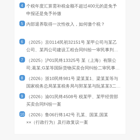
六、军人的转业费、复员费；
4
个税年度汇算需补税金额不超过400元的是免予
3.企业对累积消费达到一定额度的顾客，给予额外抽奖机会，个人
七、按照国家统一规定发给干部、职工的安家费、退职费、退休工
申报还是免予补缴
的获奖所得，按照“偶然所得”项目，全额适用20%的税率缴纳个人
资、离休工资、离休生活补助费；
所得税。
5
内部退养取得一次性收入，如何缴个税？
八、依照我国有关法律规定应予免税的各国驻华使馆、领事馆的外
2019年开始，新个税法实施，其他所得被取消，其他所得中的很多
交代表、领事官员和其他人员的所得；
项目被重新归类为“偶然所得”。按照《财政部税务总局关于个人取
九、中国政府参加的国际公约、签订的协议中规定免税的所得；
得有关收入适用个人所得税应税所得项目的公告》（财政部 税务总
6
（2025）京0114民初32151号 某甲公司与某乙
十、经国务院财政部门批准免税的所得。”
局公告2019年第74号）文件的规定：
企业在业务宣传、广告等活动中，随机向本单位以外的个人赠送礼
公司、某丙公司建设工程合同纠纷一审民事判决
因此，体检费用不在个人所得税免税范围内，需并入工资薪金所得
品（包括网络红包，下同），以及企业在年会、座谈会、庆典以及
书
缴纳个人所得税。
7
（2025）沪01民终13325号 某（上海）有限公
其他活动中向本单位以外的个人赠送礼品，个人取得的礼品收入，
感谢您的咨询！上述回复仅供参考，若您对此仍有疑问，请联系
司;葛某;G某等国际货物买卖合同纠纷二审民事判
按照“偶然所得”项目计算缴纳个人所得税，但企业赠送的具有价格
依据上述文件，本案例中三个企业处理如下：
12366纳税服务热线或主管税务机关。
决书
折扣或折让性质的消费券、代金券、抵用券、优惠券等礼品除外。
1、甲企业促销活动承诺，购买指定A产品同时赠送B产品（与A同
8
（2026）浙10民终981号 梁某某1、梁某某等与
那再来看一下第二种观点：对于集体享受的、不可分割的、未向个
为企业经营的商品）；
国家税务总局某某税务局与郭某某与阮某某3二审
人量化的非现金方式的福利，原则上不征收个人所得税。
属于典型的捆绑销售，而非真正意义赠品，一定要说的话，可以理
民事判决书
在国家税务总局2018年度的第三季度视频解读会上，国家税务总局
解为折扣，应该讲总价款在A和B两种产品中分摊确认收入，作为购
9
（2026）渝01民终4508号 税某甲、某甲经营部
所得税司副司长叶霖儿就此问题回答：
买个人当然没有所得，无需缴纳个税。
买卖合同纠纷一案
咨询内容：
2、乙企业周末组织促销，到访客户或准客户每人赠送乐高积木一
10
（2026）鲁06行终142号 孔某、国某,国某
单位组织员工体检，并统一向体检单位支付体检费，体检支出由单
套；
位统一核算，未发放到个人名下，这类福利员工是否缴纳个人所得
××（行政行为）及行政复议一案
属于典型的随机赠送礼品，属于客户的“偶然所得”，应缴纳20%个
税？
税，并由企业代扣代缴。
解答内容：
3、丙企业国庆期间针对购买业主开展抽奖活动，分为一二三等