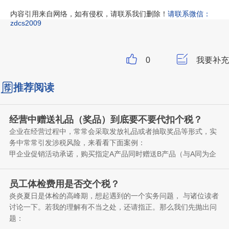
内容引用来自网络，如有侵权，请联系我们删除！
请联系微信：
zdcs2009
0
我要补充
推荐阅读
经营中赠送礼品（奖品）到底要不要代扣个税？
企业在经营过程中，常常会采取发放礼品或者抽取奖品等形式，实
务中常常引发涉税风险，来看看下面案例：
甲企业促销活动承诺，购买指定A产品同时赠送B产品（与A同为企
业经营的商品）；
乙企业周末组织促销，到访客户或准客户每人赠送乐高积木一套；
员工体检费用是否交个税？
丙企业国庆期间针对购买业主开展抽奖活动，分为一二三等奖，分
炎炎夏日是体检的高峰期，想起遇到的一个实务问题， 与诸位读者
别给与不同礼品。
讨论一下。若我的理解有不当之处，还请指正。那么我们先抛出问
丁企业举办新产品设计会，请到五名外部专家参会，每人赠送苹果
题：
IPAD电脑一台。