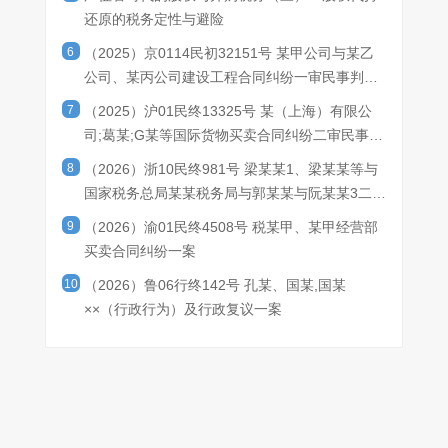
还原的税务定性与避险
6
（2025）京0114民初32151号 某甲公司与某乙
公司、某丙公司建设工程合同纠纷一审民事判决
书
7
（2025）沪01民终13325号 某（上海）有限公
司;葛某;G某等国际货物买卖合同纠纷二审民事判
决书
8
（2026）浙10民终981号 梁某某1、梁某某等与
国家税务总局某某税务局与郭某某与阮某某3二审
民事判决书
9
（2026）渝01民终4508号 税某甲、某甲经营部
买卖合同纠纷一案
10
（2026）鲁06行终142号 孔某、国某,国某
××（行政行为）及行政复议一案