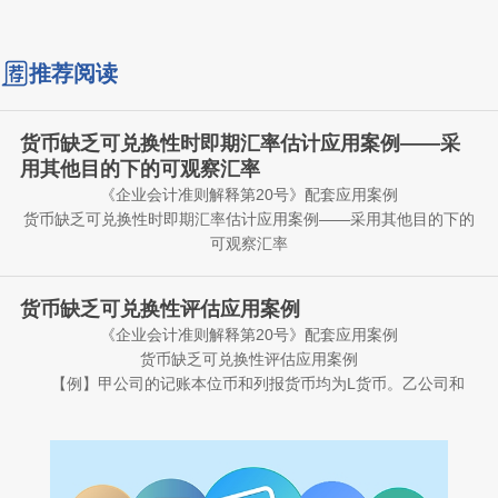
推荐阅读
货币缺乏可兑换性时即期汇率估计应用案例——采
用其他目的下的可观察汇率
《企业会计准则解释第20号》配套应用案例
货币缺乏可兑换性时即期汇率估计应用案例——采用其他目的下的
可观察汇率
【例】甲公司的记账本位币和列报货币均为L货币。乙公司为
甲公司在境外设立的全资子公司，乙公司的记账本位币为M货币，
货币缺乏可兑换性评估应用案例
即其经营所在地的法定货币。甲公司编制合并财务报表时，需将乙
《企业会计准则解释第20号》配套应用案例
公司外币财务报表折算为L货币。2X25年12月31日，乙公司所在地
假定不考虑其他因素，在上述情况下，甲公司在对乙公司2X25
货币缺乏可兑换性评估应用案例
货币主管部门规定，禁止以变现或结算净投资为目的将M货币兑换
年12月31日的财务状况和2X25年度的经营成果进行折算时，应当
【例】甲公司的记账本位币和列报货币均为L货币。乙公司和
为L货币，但允许基于任何其他目的的货币兑换。在基于其他目的
如何估计即期汇率?
丙公司为甲公司在境外设立的全资子公司，乙公司和丙公司的记账
将M货币兑换为L货币时实行自由浮动汇率机制，并采用单一汇率，
分析：根据《企业会计准则解释第20号》，当一种货币不可兑
本位币分别为M货币和P货币，均为各自经营所在地的法定货币。
该汇率每日更新。因乙公司所在地货币主管部门禁止以变现或结算
换为另一种货币时，企业应当对计量日的即期汇率进行估计，使其
甲公司编制合并财务报表时，需将乙公司和丙公司的外币财务报表
情形一：乙公司所在地的货币主管部门规定，将M货币兑换为L
净投资为目的将M货币兑换为L货币，甲公司认定M货币不可兑换为
能够如实反映在当前主要经济状况下市场参与者在计量日进行的有
折算为L货币。
货币须在提交兑换申请时申报资金用途并完成相关行政审批流程。
L货币。
序兑换交易所采用的汇率。在满足上述有关货币缺乏可兑换性时即
本例中，甲公司不能以变现或结算净投资为目的将M货币兑换