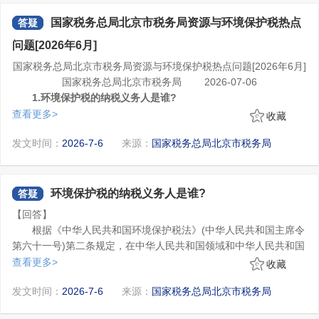
除财产原值和合理费用后的余额为应纳税所得额，按照“财产转让所
个人通过拍卖市场取得房屋，不能提供完整、准确的房屋原值
得”项目适用20%税率缴纳个人所得税。
凭证，不能正确计算房屋原值和应纳税额的，统一按转让收入全额
国家税务总局北京市税务局资源与环境保护税热点
答疑
的3%计算缴纳个人所得税。不区分住房和商业用房。
问题[2026年6月]
个人转让房屋的个人所得税应税收入不含增值税，其取得房屋
时所支付价款中包含的增值税计入财产原值，计算转让所得时可扣
国家税务总局北京市税务局资源与环境保护税热点问题[2026年6月]
除的税费不包括本次转让缴纳的增值税。
国家税务总局北京市税务局 2026-07-06
自2022年10月1日至2027年12月31日，对出售自有住房并在现
1.环境保护税的纳税义务人是谁?
住房出售后1年内在市场重新购买住房的纳税人，对其出售现住房已
答：根据《中华人民共和国环境保护税法》(中华人民共和国主
查看更多>
收藏
缴纳的个人所得税予以退税优惠。其中，新购住房金额大于或等于
席令第六十一号)第二条规定，在中华人民共和国领域和中华人民共
现住房转让金额的，全部退还已缴纳的个人所得税;新购住房金额小
3.取得全年一次性奖金在办理年度汇算时怎么选择计税方式?
发文时间：
2026-7-6
来源：
国家税务总局北京市税务局
和国管辖的其他海域，直接向环境排放应税污染物的企业事业单位
于现住房转让金额的，按新购住房金额占现住房转让金额的比例退
您好，纳税人取得的符合条件的全年一次性奖金，在年度汇算
和其他生产经营者为环境保护税的纳税人，应当依照本法规定缴纳
所称应税污染物，是指本法所附《环境保护税税目税额表》、
还出售现住房已缴纳的个人所得税。
时可以并入综合所得计税，也可以选择单独计税。具体可根据取得
环境保护税。
《应税污染物和当量值表》规定的大气污染物、水污染物、固体废
的全年一次性奖金的情况进行如下调整：
物和噪声。
环境保护税的纳税义务人是谁?
答疑
一、如果您预扣预缴阶段仅在一处扣缴义务人取得了单独计税
《中华人民共和国环境保护税法》自2018年1月1日起施行。
【回答】
的全年一次性奖金，该笔奖金可以选择并入综合所得计税办理汇
2.车辆办理过户时，本年度车船税已缴纳，是否可申请退税?
根据《中华人民共和国环境保护税法》(中华人民共和国主席令
算，或依旧选择单独计税不纳入年度汇算范围。
答：根据《中华人民共和国车船税法实施条例》(中华人民共和
第六十一号)第二条规定，在中华人民共和国领域和中华人民共和国
二、如果您预扣预缴阶段在多处扣缴义务人取得了单独计税的
国国务院令第611号)第二十条规定，已缴纳车船税的车船在同一纳
管辖的其他海域，直接向环境排放应税污染物的企业事业单位和其
查看更多>
收藏
全年一次性奖金，在年度汇算时，可选择全部并入综合所得计税，
税年度内办理转让过户的，不另纳税，也不退税。
他生产经营者为环境保护税的纳税人，应当依照本法规定缴纳环境
所称应税污染物，是指本法所附《环境保护税税目税额表》、
或选择其中任意一笔单独计税，其他需并入综合所得合并计税。
发文时间：
2026-7-6
来源：
国家税务总局北京市税务局
保护税。
《应税污染物和当量值表》规定的大气污染物、水污染物、固体废
以上两种情况汇算清缴时您可通过个人所得税APP首页【综合
物和噪声。
所得年度汇算】确认基本信息进入标准申报页面后，点击“工资薪