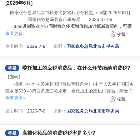
÷(1+2%)。
以按照房地产开发项目、工程建设项目选择适用简易计税方法。除
[2026年6月]
管理】，对新增“税务代理人员”进行社保费菜单赋权操作。
固定资产，是指使用期限超过12个月的机器、机械、运输工具
上述情形外，一般纳税人应当就同一简易计税方法项目的全部应税
(一)非代理新增办税人赋权
国家税务总局北京市税务局货物和劳务税热点问题[2026年6月]
以及其他与生产经营相关的设备、工具、器具等。”
交易一并选择适用简易计税方法。”
因此，一般纳税人提供建筑服务可适用简易计税方法的，可以
1.添加企业办税人员。法定代表人或财务负责人登录新电子税
国家税务总局北京市税务局 2026-07-06
按照不同的工程建设项目分别选择适用简易计税方法或一般计税方
局后，进入账户中心，点击【人员权限管理】—【添加办税人员】
1.先进制造业企业同时符合多项增值税加计抵减政策的，可否
法计算缴纳增值税。
菜单。
同时适用?
查看更多>
收藏
5.问：稽核比对结果为不符、缺联、重号、滞留的异常海关缴
2.录入姓名、证件类型、证件号码、身份类型、人员权限、有
答：根据《财政部 税务总局关于先进制造业企业增值税加计抵
款书如何处理?
效期止六类信息，点击确定。
发文时间：
2026-7-6
来源：
国家税务总局北京市税务局
减政策的公告》(财政部 税务总局公告2023年第43号)第七条规定，
答：根据《国家税务总局关于增值税发票管理等有关事项的公
3.办税人员进行授权确认。办税人员以自然人身份登录新电子
先进制造业企业同时符合多项增值税加计抵减政策的，可以择优选
告》(国家税务总局公告2019年第33号)第三条规定：“稽核比对结果
税务局，点击【自然人业务】登录。
择适用，但在同一期间不得叠加适用。
2.土地所有者出让土地使用权和土地使用者将土地使用权归还
为不符、缺联、重号、滞留的异常海关缴款书按以下方式处理：
4.自然人登录后，进入账户中心，在【企业授权管理】-【待确
给土地所有者免征增值税吗?
委托加工的应税消费品，在什么环节缴纳消费税?
答疑
(一)对于稽核比对结果为不符、缺联的海关缴款书，纳税人应
认授权】功能菜单中进行授权确认。
答：根据《财政部 税务总局关于增值税法施行后增值税优惠政
当持海关缴款书原件向主管税务机关申请数据修改或核对。属于纳
【回答】
5.法定代表人或财务负责人登录电子税局后，通过点击【首
策衔接事项的公告》(财政部 税务总局公告2026年第10号)第二条第
税人数据采集错误的，数据修改后再次进行稽核比对；不属于数据
根据《中华人民共和国消费税暂行条例》(中华人民共和国国务
页】--【热门服务】-【社保费业务】-【用户菜单权限管理】菜单，
(一)项规定，自2026年1月1日起，土地所有者出让土地使用权和土
采集错误的，纳税人可向主管税务机关申请数据核对，主管税务机
(二)对于稽核比对结果为重号的海关缴款书，纳税人可向主管
院令第539号)第四条第二款规定，委托加工的应税消费品，除受托
进入赋权页面，点击新增对现有办税人员进行社保费菜单赋权操
地使用者将土地使用权归还给土地所有者免征增值税。
3.车辆停放服务按照什么服务缴纳增值税?
关会同海关进行核查。经核查，海关缴款书票面信息与纳税人实际
税务机关申请核查。经核查，海关缴款书票面信息与纳税人实际进
方为个人外，由受托方在向委托方交货时代收代缴税款。
查看更多>
收藏
作。
6.录入证件类型、证件号码、证件姓名、联系电话，通过下拉
答：根据《财政部 税务总局关于增值税征税具体范围有关事项
进口货物业务一致的，纳税人登录选择确认平台查询、选择用于申
口货物业务一致的，纳税人登录选择确认平台查询、选择用于申报
框确认身份类型及功能集，点击保存即赋权完毕。
的公告》(财政部 税务总局公告2026年第9号)附件2《销售服务、无
报抵扣或出口退税的海关缴款书信息。
抵扣或出口退税的海关缴款书信息。
(三)对于稽核比对结果为滞留的海关缴款书，可继续参与稽核
发文时间：
2026-7-6
来源：
国家税务总局北京市税务局
7.已赋权办税人员登录新电子税务局，点击【首页】-【热门服
形资产、不动产注释》第一条第(六)项第5点规定，车辆停放服务、
比对，纳税人不需申请数据核对。”
务】-【社保费业务】，进行社保业务办理。
道路通行服务(包括过路费、过桥费、过闸费等)等按照不动产经营
《财政部 税务总局关于增值税征税具体范围有关事项的公告》
对于稽核比对结果为“不符”“缺联”“重号”的海关缴款书，纳税人
8.修改操作。点击【修改】按钮，可以修改证件姓名、联系电
租赁服务缴纳增值税。
自2026年1月1日起施行。
可登录全国统一规范电子税务局(深圳)，点击【税务数字账户】-
高档化妆品的消费税税率是多少?
答疑
话、功能集，不允许修改证件号码、身份类型。
4.一般纳税人购进购进道路、桥、闸通行服务的，如何抵扣进
【发票业务】-【海关缴款书采集】模块，根据需要输入或选择相关