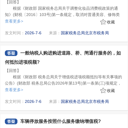
9.删除操作。点击【删除】按钮，可删除办税员社保费功能
【回答】
项税额?
查询条件，点击“查询”按钮，在结果展示区显示符合查询条件的海
以上内容仅供参考，具体以最新法律法规及相关规定为准。
集。如需办理社保费业务，需再次新增维护。
根据《财政部 国家税务总局关于调整化妆品消费税政策的通
答：根据《财政部 税务总局关于增值税进项税额抵扣等有关事
关缴款书，点击右侧“申请核对”提交审核。
(二)委托代理办税新增代理人员赋权
知》(财税〔2016〕103号)第一条规定，取消对普通美容、修饰类
项的公告》(财政部 税务总局公告2026年第13号)第一条第(三)项规
委托方法定代表人或财务负责人登录新电子税局，通过【首
化妆品征收消费税，将“化妆品”税目名称更名为“高档化妆品”。征收
查看更多>
定，一般纳税人购进道路、桥、闸通行服务，除取得增值税专用发
收藏
页】--【热门服务】-【社保费业务】-【委托办税管理】，进入社保
范围包括高档美容、修饰类化妆品、高档护肤类化妆品和成套化妆
高档美容、修饰类化妆品和高档护肤类化妆品是指生产(进口)
票外，按照以下规定确定可以从销项税额中抵扣的进项税额：
1.取得收费公路通行费增值税电子普通发票、带有“通行费”字样
发文时间：
2026-7-6
来源：
国家税务总局北京市税务局
费功能菜单授权功能，对在新电子税局办理过委托办税的“税务代理
品。税率调整为15%。
环节销售(完税)价格(不含增值税)在10元/毫升(克)或15元/片(张)及
的电子发票(普通发票)的，为发票上列明的增值税税额；
人(涉税服务人员)”进行社保费功能集的授权。
1.新增操作。点击【新增】按钮，输入需维护的税务代理人(涉
以上的美容、修饰类化妆品和护肤类化妆品。
2.取得桥、闸通行费发票的，按照下列公式计算进项税额：
税服务人员)信息，选择身份类型，选择功能集，点击保存即可。
《财政部 国家税务总局关于调整化妆品消费税政策的通知》自
桥、闸通行费可抵扣进项税额=桥、闸通行费发票上列明的金额
2.修改操作。点击【修改】按钮，可以修改证件姓名、联系电
2016年10月1日起执行。
一般纳税人购进购进道路、桥、闸通行服务的，如
答疑
÷(1+5%)×5%
话、功能集，不允许修改证件号码、身份类型。
通行费，是指有关单位依法或者依规设立并收取的过路、过桥
何抵扣进项税额?
3.删除操作。点击“删除”按钮，可删除税务代理人(涉税服务人
和过闸费用。
【回答】
员)社保费功能集。如需办理委托企业社保费业务，委托企业需再次
《财政部 税务总局关于增值税进项税额抵扣等有关事项的公
根据《财政部 税务总局关于增值税进项税额抵扣等有关事项的
新增维护。
告》自2026年1月1日起施行。
公告》(财政部 税务总局公告2026年第13号)第一条第(三)项规定，
4.税务代理人(涉税服务人员)登录。税务代理人(涉税服务人员)
5.车辆购置税的纳税地点是如何规定的?
一般纳税人购进道路、桥、闸通行服务，除取得增值税专用发票
功能集授权成功后，通过代理业务入口登录电子税务局，选择对应
查看更多>
收藏
答：根据《中华人民共和国车辆购置税法》(中华人民共和国主
外，按照以下规定确定可以从销项税额中抵扣的进项税额：
1.取得收费公路通行费增值税电子普通发票、带有“通行费”字样
的委托企业，在新电子税务局【首页】-【热门服务】-【社保费业
席令第十九号)第十一条规定，纳税人购置应税车辆，应当向车辆登
发文时间：
2026-7-6
来源：
国家税务总局北京市税务局
的电子发票(普通发票)的，为发票上列明的增值税税额；
务】模块进行社保费业务办理。
二、如果以上步骤全部操作后(社保经办人已经进行授权确认
记地的主管税务机关申报缴纳车辆购置税；购置不需要办理车辆登
2.取得桥、闸通行费发票的，按照下列公式计算进项税额：
了)，仍然没有看到社保业务对应的菜单：
记的应税车辆的，应当向纳税人所在地的主管税务机关申报缴纳车
根据《国家税务总局关于车辆购置税征收管理有关事项的公
桥、闸通行费可抵扣进项税额=桥、闸通行费发票上列明的金额
(一)财务负责人或者法人需在账户中心核对已将员工维护成自
辆购置税。
告》(国家税务总局公告2019年第26号)第三条规定，购置应税车辆
÷(1+5%)×5%
己企业办税人员。
车辆停放服务按照什么服务缴纳增值税?
答疑
的纳税人，应当到下列地点申报纳税：
通行费，是指有关单位依法或者依规设立并收取的过路、过桥
(二)新电子税局：用户在员工个人界面-账户中心-企业授权管