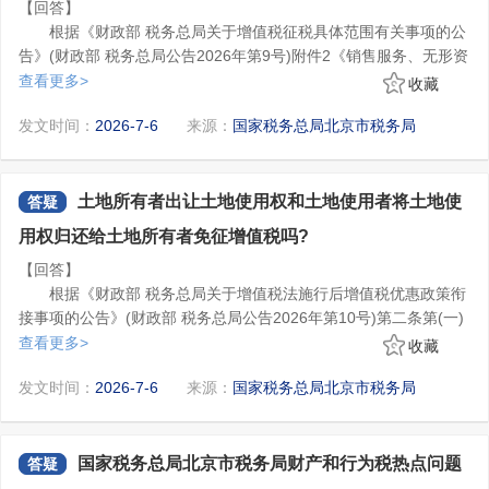
(一)需要办理车辆登记的，向车辆登记地的主管税务机关申报
【回答】
和过闸费用。
理-已授权企业-同步数据。
纳税。
根据《财政部 税务总局关于增值税征税具体范围有关事项的公
《财政部 税务总局关于增值税进项税额抵扣等有关事项的公
(三)确认登录身份是否选择的是已赋权社保费菜单的办税人
(二)不需要办理车辆登记的，单位纳税人向其机构所在地的主
告》(财政部 税务总局公告2026年第9号)附件2《销售服务、无形资
告》自2026年1月1日起施行。
员。
管税务机关申报纳税，个人纳税人向其户籍所在地或者经常居住地
产、不动产注释》第一条第(六)项第5点规定，车辆停放服务、道路
查看更多>
收藏
(四)因为电子税务局有系统缓存机制，清空缓存，过10分钟再
的主管税务机关申报纳税。
通行服务(包括过路费、过桥费、过闸费等)等按照不动产经营租赁
《财政部 税务总局关于增值税征税具体范围有关事项的公告》
登录进行查看。
6.高档化妆品的消费税税率是多少?
发文时间：
2026-7-6
来源：
国家税务总局北京市税务局
服务缴纳增值税。
自2026年1月1日起施行。
6.如何变更税务登记信息?
答：根据《财政部 国家税务总局关于调整化妆品消费税政策的
您好，纳税人名称、登记注册类型、生产经营期限起、注册地
通知》(财税〔2016〕103号)第一条规定，取消对普通美容、修饰
信息、经营范围、法定代表人信息等市场监管等部门登记信息发生
类化妆品征收消费税，将“化妆品”税目名称更名为“高档化妆品”。征
土地所有者出让土地使用权和土地使用者将土地使
答疑
变更的，需先向市场监管部门申请信息变更。税务机关接收变更信
收范围包括高档美容、修饰类化妆品、高档护肤类化妆品和成套化
高档美容、修饰类化妆品和高档护肤类化妆品是指生产(进口)
用权归还给土地所有者免征增值税吗?
息，经确认后更新纳税人信息。
生产经营地信息、财务负责人、办税人员、总分机构、从业人
妆品。税率调整为15%。
环节销售(完税)价格(不含增值税)在10元/毫升(克)或15元/片(张)及
数等信息发生变更时，无需先向市场监管部门申请信息变更，向主
以上的美容、修饰类化妆品和护肤类化妆品。
【回答】
管税务机关申报办理变更。所需材料：经办人身份证件原件。如非
《财政部 国家税务总局关于调整化妆品消费税政策的通知》自
根据《财政部 税务总局关于增值税法施行后增值税优惠政策衔
市场监管等部门登记信息发生变化的，需提供变更信息的有关材料
纳税人可通过电子税务局申请变更，登录电子税务局后，点击
2016年10月1日起执行。
接事项的公告》(财政部 税务总局公告2026年第10号)第二条第(一)
复印件。
【我要办税】-【综合信息报告】-【身份信息报告】-【涉税市场主
7.委托加工的应税消费品，在什么环节缴纳消费税?
项规定，自2026年1月1日起，土地所有者出让土地使用权和土地使
查看更多>
收藏
体身份信息变更】进入功能菜单，操作步骤如下：
答：根据《中华人民共和国消费税暂行条例》(中华人民共和国
用者将土地使用权归还给土地所有者免征增值税。
一、当市场监管部门的登记信息发生变更时：
国务院令第539号)第四条第二款规定，委托加工的应税消费品，除
发文时间：
2026-7-6
来源：
国家税务总局北京市税务局
(一)进入【涉税市场主体身份信息变更】功能界面，系统自动
受托方为个人外，由受托方在向委托方交货时代收代缴税款。
带出市场监管部门变更的登记信息，并在身份信息确认界面上方提
示：“如无其他变更项目，您可直接点击确定，如有其他变更项目您
国家税务总局北京市税务局财产和行为税热点问题
答疑
可点击新增添加变更事项!”，点击【确定】;
(二)跳转至保存成功页面并提示：“已为您办理完成涉税市场主