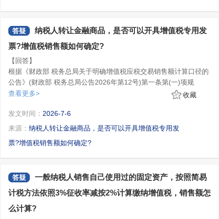
击右边的更正/作废链接进行报表的更正或作废。
1.一般纳税人销售自行开发的房地产项目、提供建筑服务，可
方法依照3%征收率减按2%计算缴纳增值税，销售额怎么计算?
(二)具体操作
以按照房地产开发项目、工程建设项目选择适用简易计税方法。除
答：一、根据《财政部 税务总局关于增值税法施行后增值税优
1.进入界面后，您可选择申报日期范围、税款所属期等筛选条
上述情形外，一般纳税人应当就同一简易计税方法项目的全部应税
纳税人转让金融商品，是否可以开具增值税专用发
惠政策衔接事项的公告》(财政部 税务总局公告2026年第10号)规
答疑
件。如果需要根据申报表名称进行查询，点击【展开】进行申报表
交易一并选择适用简易计税方法。”
因此，一般纳税人提供建筑服务可适用简易计税方法的，可以
定：“三、适用简易计税方法的项目
票?增值税销售额如何确定?
的选择，点击【查询】，对已完成申报的申报表信息进行查询。
按照不同的工程建设项目分别选择适用简易计税方法或一般计税方
……
2.您从查询结果列表中，通过“操作”列提供【更正】、【作废】
【回答】
法计算缴纳增值税。
(四)有关规定。
完成对应申报表单的相关操作。
根据《财政部 税务总局关于明确增值税应税交易销售额计算口径的
……
(1)点击“作废”，弹出“请确认”提示，点击【确定】。
公告》(财政部 税务总局公告2026年第12号)第一条第(一)项规
3.纳税人按照简易计税方法依照规定征收率计算缴纳增值税
作废成功后弹出相应提示，点击【确定】后流程结束。
定：“纳税人转让金融商品，以卖出价扣除买入价后的余额计算销售
查看更多>
收藏
的，按照下列公式计算销售额：
(2)点击“更正”，跳转相应模块进行操作，更正成功后会弹出相
额。
转让金融商品出现的正负差，按盈亏相抵后的余额计算销售
销售额=含税销售额÷(1+规定征收率)”。
应提示。
发文时间：
2026-7-6
额。若相抵后出现负差，可结转下一纳税期与下期转让金融商品销
二、根据《国家税务总局关于明确二手车经销等若干增值税征
(三)注意事项
售额相抵，但年末时仍出现负差的，不得转入下一个会计年度。
管问题的公告》(国家税务总局公告2020年第9号)规定：“一、自
来源：
纳税人转让金融商品，是否可以开具增值税专用发
1.纳税人对报送材料的真实性和合法性承担责任。
金融商品的买入价，可以选择按照加权平均法或者移动加权平
2020年5月1日至2023年12月31日，从事二手车经销业务的纳税人
票?增值税销售额如何确定?
2.作废申报表只能在对应申报当期的申报期限之内，且未开具
均法进行核算，选择后36个月内不得变更。
销售其收购的二手车，按以下规定执行：
(一)纳税人减按0.5%征收率征收增值税，并按下列公式计算销
完税凭证或划缴税款的情况下进行，否则不能作废申报表，只能对
纳税人转让金融商品，不得开具增值税专用发票。”
售额：
已申报的申报表进行更正处理。
销售额=含税销售额/(1+0.5%)
3.申报更正或作废后，如涉及补缴税款且超出缴款期限的，应
一般纳税人销售自己使用过的固定资产，按照简易
答疑
本公告发布后出台新的增值税征收率变动政策，比照上述公式
按规定加收滞纳金。
原理计算销售额。”
计税方法依照3%征收率减按2%计算缴纳增值税，销售额怎
4.企业所得税季度申报表只允许纳税人更正最末一个已申报的
因此，一般纳税人销售自己使用过的固定资产，按照简易计税
季度申报表，完成企业所得税年度申报后，不得再对当年内的季度
么计算?
方法依照3%征收率减按2%计算缴纳增值税，销售额=含税销售额
申报表进行更正。