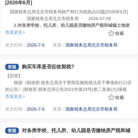
[2026年6月]
体身份信息变更。可点击下载《变更税务登记表》”。点击【返回首
页】可返回主页。点击【继续变更】可返回功能界面进行变更操
国家税务总局北京市税务局财产和行为税热点问题[2026年6月]
作。点击【变更税务登记表】可下载变更信息表单。
二、非市场监管部门的登记信息发生变更时：
国家税务总局北京市税务局 2026-07-06
(一)进入【涉税市场主体身份信息变更】，点击【新增】;
1.对各类学校、托儿所、幼儿园是否缴纳房产税和城镇土地使
(二)选择变更项目，填写变更后内容，确认无误后勾选变更项
用税?
查看更多>
收藏
目，点击【确定】后提示“已为您办理完成涉税市场主体身份信息变
答：根据《财政部 国家税务总局关于教育税收政策的通知》
更。可点击下载《变更税务登记表》”。点击【返回首页】可返回主
发文时间：
2026-7-6
来源：
国家税务总局北京市税务局
(财税〔2004〕39号)第二条规定，对国家拨付事业经费和企业办的
页。点击【继续变更】可返回功能界面进行变更操作。点击【变更
7.如何办理税务注销?
各类学校、托儿所、幼儿园自用的房产、土地，免征房产税、城镇
税务登记表】可下载变更信息表单。
您好，办理税务注销区分为以下两种情况：
土地使用税。
2.购买车库是否征收契税?
一、对于未办理过涉税事宜的纳税人,或者办理过涉税事宜但未
答：根据《财政部 税务总局关于贯彻实施契税法若干事项执行
购买车库是否征收契税?
答疑
领用发票、没有欠税(滞纳金)及罚款的纳税人，可以免于到税务部
口径的公告》(财政部 税务总局公告2021年第23号)第二条第(六)项
【回答】
门开具清税证明，直接向市场监管部门申请简易注销。
规定，房屋附属设施(包括停车位、机动车库、非机动车库、顶层阁
根据《财政部 税务总局关于贯彻实施契税法若干事项执行口径
未办理税务登记的纳税人申请清税证明电子税务局路径:进入全
楼、储藏室及其他房屋附属设施)与房屋为同一不动产单元的，计税
的公告》(财政部 税务总局公告2021年第23号)第二条第(六)项规
国统一规范电子税务局页面后，点击右上方【公众服务】-【清税申
依据为承受方应交付的总价款，并适用与房屋相同的税率；房屋附
定，房屋附属设施(包括停车位、机动车库、非机动车库、顶层阁
查看更多>
收藏
报(未办税户申请清税证明)】功能菜单进行申请。
属设施与房屋为不同不动产单元的，计税依据为转移合同确定的成
楼、储藏室及其他房屋附属设施)与房屋为同一不动产单元的，计税
二、已办理税务登记的纳税人，或“一照一码”、“两证整合”登记
交价格，并按当地确定的适用税率计税。
发文时间：
2026-7-6
来源：
国家税务总局北京市税务局
依据为承受方应交付的总价款，并适用与房屋相同的税率；房屋附
模式的纳税人，向市场监督管理等部门申请办理注销登记前，须先
属设施与房屋为不同不动产单元的，计税依据为转移合同确定的成
向税务机关申报清税。清税完毕后，税务机关向纳税人出具《清税
交价格，并按当地确定的适用税率计税。
证明》，纳税人持《清税证明》到原登记机关办理注销。
电子税务局路径：
对各类学校、托儿所、幼儿园是否缴纳房产税和城
答疑
(一)企业所得税清税报备