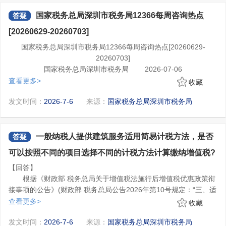
金”后面的详情查看按钮。如当年度存在全年一次性奖金，则会出
国家税务总局深圳市税务局12366每周咨询热点
答疑
现“存在奖金，请在详情中进行确认”的红字提醒。进入“奖金计税方
三、如果您单位未在预扣预缴阶段为您申报单独计税的全年一
式选择”页面，选择“全部并入综合所得计税”或者“单独计税”后，点
次性奖金，您无法在汇算时选择单独计税，若该笔全年一次性奖金
[20260629-20260703]
击右上角“确定”按钮，确认全年一次性奖金计税方式后，按提示继
符合单独计税政策，您可与发放奖金的单位沟通，进行更正申报或
国家税务总局深圳市税务局12366每周咨询热点[20260629-
续填报其他内容，完成年度汇算申报。
补充申报后再按照上述操作办理汇算。
需要提醒您：当您变更全年一次性奖金的计税方式时，您的应
20260703]
纳税额一般而言会发生变化，请您留意。您可根据调整前后的变化
国家税务总局深圳市税务局 2026-07-06
情况，选择合适的计税方式。
1.问：一般纳税人销售自己使用过的固定资产，是否可以适用
查看更多>
收藏
二、征收管理
简易计税方法计算缴纳增值税?
4.如何在电子税务局中办理申报表作废和更正?
发文时间：
2026-7-6
来源：
国家税务总局深圳市税务局
答：根据《财政部 税务总局关于增值税法施行后增值税优惠政
您好，申报更正与作废区分以下情况处理：
策衔接事项的公告》(财政部 税务总局公告2026年第10号)规
一、申报表更正
定：“三、适用简易计税方法的项目
您办理纳税申报后，发现申报表存在错误，可以通过电子税务
……
一般纳税人提供建筑服务适用简易计税方法，是否
答疑
局进行修改更正或作废。申报更正或作废时只能全量更正或者申报
(三)纳税人发生以下应税交易，可以选择适用简易计税方法，
作废，不允许差额更正或补充申报。
可以按照不同的项目选择不同的计税方法计算缴纳增值税?
按照规定征收率计算缴纳增值税。
(一)操作路径
【回答】
1.自2026年1月1日起，一般纳税人销售自己使用过的属于增值
1.在电子税务局依次点击【我要办税】-【税费申报及缴纳】-
根据《财政部 税务总局关于增值税法施行后增值税优惠政策衔
税法第二十二条规定不得抵扣且未抵扣进项税额的固定资产，按照
【申报更正与作废】;
接事项的公告》(财政部 税务总局公告2026年第10号规定：“三、适
简易计税方法依照3%征收率减按2%计算缴纳增值税。
2.通过电子税务局首页搜索栏输入关键字查找出的“申报更正与
用简易计税方法的项目
查看更多>
固定资产，是指使用期限超过12个月的机器、机械、运输工具
收藏
作废”进入办税功能;
……
以及其他与生产经营相关的设备、工具、器具等。”
3.在征期内，【我的待办】下方就会展示已经申报的事项，点
发文时间：
2026-7-6
来源：
国家税务总局深圳市税务局
(四)有关规定。
2.问：一般纳税人销售自己使用过的固定资产，按照简易计税