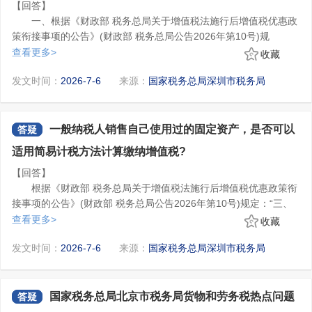
【回答】
÷(1+2%)。
5.更正所属期申报的原应征数据已通过延期缴纳税款审批，申
一、根据《财政部 税务总局关于增值税法施行后增值税优惠政
3.问：纳税人转让金融商品，是否可以开具增值税专用发票?增
报更正或作废后纳税人需要进行变更税务行政许可。若延期缴纳税
策衔接事项的公告》(财政部 税务总局公告2026年第10号)规
值税销售额如何确定?
款审批未办结，继续该流程时，保存申报错误更正数据时会作废延
定：“三、适用简易计税方法的项目
查看更多>
答：根据《财政部 税务总局关于明确增值税应税交易销售额计
收藏
期缴纳税款审批业务。
6.主税更正后如不更正附加税费，则不予保存主税更正申报，
……
算口径的公告》(财政部 税务总局公告2026年第12号)第一条第(一)
并提示主税和附加税均更正后一并保存。
发文时间：
2026-7-6
来源：
国家税务总局深圳市税务局
(四)有关规定。
项规定：“纳税人转让金融商品，以卖出价扣除买入价后的余额计算
二、财务报表更正
……
销售额。
转让金融商品出现的正负差，按盈亏相抵后的余额计算销售
2019年10月以后的财务报表可以通过新电子税局-【我要办
3.纳税人按照简易计税方法依照规定征收率计算缴纳增值税
额。若相抵后出现负差，可结转下一纳税期与下期转让金融商品销
税】-【税费申报及缴纳】-【财务报表报送】-【财务报表报送及更
的，按照下列公式计算销售额：
一般纳税人销售自己使用过的固定资产，是否可以
答疑
售额相抵，但年末时仍出现负差的，不得转入下一个会计年度。
正】模块中选择需要更正的所属期，点击“下一步”按钮后出现弹框
销售额=含税销售额÷(1+规定征收率)”。
金融商品的买入价，可以选择按照加权平均法或者移动加权平
适用简易计税方法计算缴纳增值税?
提示“该所属期已完成申报，是否要进行该所属期的申报错误更
5.如何添加社保经办人?
二、根据《国家税务总局关于明确二手车经销等若干增值税征
均法进行核算，选择后36个月内不得变更。
正”，点击“确定”按钮，可以跳转表单页进行更正申报。
您好，一、新电子税局社保费业务赋权流程：
【回答】
管问题的公告》(国家税务总局公告2020年第9号)规定：“一、自
纳税人转让金融商品，不得开具增值税专用发票。”
已在老电子税局维护过“办税员”或“社保经办人”身份和社保费权
根据《财政部 税务总局关于增值税法施行后增值税优惠政策衔
2020年5月1日至2023年12月31日，从事二手车经销业务的纳税人
4.问：一般纳税人提供建筑服务适用简易计税方法，是否可以
限的可直接在新电子税局办理社保费业务，无需重复赋权。
接事项的公告》(财政部 税务总局公告2026年第10号)规定：“三、
销售其收购的二手车，按以下规定执行：
(一)纳税人减按0.5%征收率征收增值税，并按下列公式计算销
按照不同的项目选择不同的计税方法计算缴纳增值税
?
未维护过身份的在办理社保费业务前需由法定代表人或财务负
适用简易计税方法的项目
查看更多>
售额：
收藏
答：根据《财政部 税务总局关于增值税法施行后增值税优惠政
责人对办税人员进行授权。
……
销售额=含税销售额/(1+0.5%)
策衔接事项的公告》(财政部 税务总局公告2026年第10号规
企业法定代表人或财务负责人登录新电子税局，点击【首页】-
发文时间：
2026-7-6
来源：
国家税务总局深圳市税务局
(三)纳税人发生以下应税交易，可以选择适用简易计税方法，
本公告发布后出台新的增值税征收率变动政策，比照上述公式
定：“三、适用简易计税方法的项目
-【热门服务】-【社保费业务】-【用户菜单权限管理】进入社保费
按照规定征收率计算缴纳增值税。
原理计算销售额。”
……
功能菜单授权功能，对社保经办人社保费功能集只允许修改、删
1.自2026年1月1日起，一般纳税人销售自己使用过的属于增值
因此，一般纳税人销售自己使用过的固定资产，按照简易计税
(四)有关规定。
除，不允许新增操作。
委托办税的企业，需委托方法定代表人或财务负责人登录新电
税法第二十二条规定不得抵扣且未抵扣进项税额的固定资产，按照
国家税务总局北京市税务局货物和劳务税热点问题
方法依照3%征收率减按2%计算缴纳增值税，销售额=含税销售额
答疑
1.一般纳税人销售自行开发的房地产项目、提供建筑服务，可
子税局，点击【首页】--【热门服务】-【社保费业务】-【委托办税
简易计税方法依照3%征收率减按2%计算缴纳增值税。