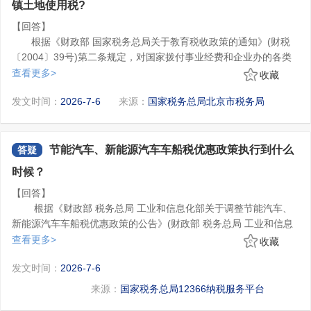
有企业所得税税种认定的纳税人，在清税申报前需要完成企业
镇土地使用税?
所得税清算报备。
【回答】
纳税人企业业务登录新电子税局，点击【我要办税】-【综合信
根据《财政部 国家税务总局关于教育税收政策的通知》(财税
息报告】-【状态信息报告】-【企业所得税清算报备】功能菜单进
〔2004〕39号)第二条规定，对国家拨付事业经费和企业办的各类
行办理。
学校、托儿所、幼儿园自用的房产、土地，免征房产税、城镇土地
查看更多>
收藏
(二)清税申报
使用税。
登录电子税务局后依次点击【我要办税】-【综合信息报告】-
发文时间：
2026-7-6
来源：
国家税务总局北京市税务局
【状态信息报告】-【清税申报(税务注销办理)】进入页面办理;也可
以通过消息提醒提供的链接跳转进入;或者通过首页搜索栏输入关键
字“清税申报(税务注销办理)”查找后进入功能页面办理。选择注销原
8.纳税人发生的应税行为超出营业执照上的经营范围，是否可
节能汽车、新能源汽车车船税优惠政策执行到什么
答疑
因后点击“预检”，根据提示办理注销。
以开具发票?
您好，《中华人民共和国增值税法实施条例》(国务院令第826
时候？
号)第三十七条规定，纳税人发生应税交易，应当向购买方开具发
【回答】
票。有下列情形之一的，不得开具增值税专用发票：(一)应税交易
根据《财政部 税务总局 工业和信息化部关于调整节能汽车、
的购买方为自然人;(二)应税交易免征增值税;(三)国务院财政、税务
《增值税专用发票使用规定》(国税发〔2006〕156号修订)第
新能源汽车车船税优惠政策的公告》(财政部 税务总局 工业和信息
主管部门规定的其他情形。
十条规定，一般纳税人销售货物或者提供应税劳务，应向购买方开
化部公告2026年第19号)规定：“自2027年1月1日起，取消对节能汽
查看更多>
收藏
具专用发票。商业企业一般纳税人零售的烟、酒、食品、服装、鞋
车减半征收车船税政策，取消对纯电动商用车、插电式(含增程式)
本公告自2027年1月1日起实施，《财政部 税务总局 工业和信
帽(不包括劳保专用部分)、化妆品等消费品不得开具专用发票。销
根据上述规定，“超出经营范围”不属于不得开具增值税专用发
发文时间：
2026-7-6
混合动力汽车、燃料电池商用车免征车船税政策;纳税人新取得及本
息化部 交通运输部关于节能 新能源车船享受车船税优惠政策的通
售免税货物不得开具专用发票，法律、法规及国家税务总局另有规
票的情形。
公告实施前已取得的上述类型车辆，应按照《中华人民共和国车船
知》(财税〔2018〕74号)第一条、第二条第(一)项和第(二)项、第三
来源：
国家税务总局12366纳税服务平台
定的除外。
9.如何认定和解除非正常户?
税法》及其实施条例和其他相关规定征收车船税。
条、第四条、第七条同时废止。”
您好，纳税人负有纳税申报义务，但连续三个月所有税种均未