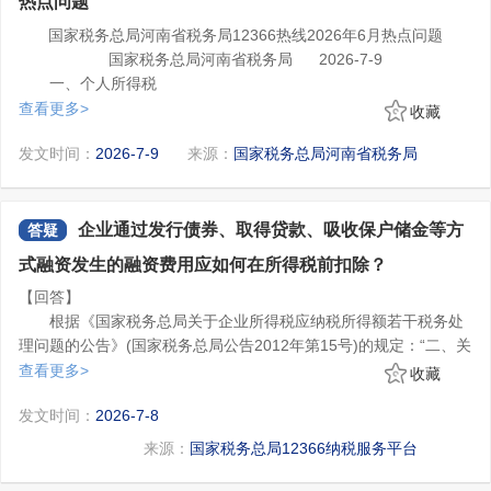
热点问题
国家税务总局河南省税务局12366热线2026年6月热点问题
国家税务总局河南省税务局 2026-7-9
一、个人所得税
1.升学衔接期间子女教育专项附加扣除如何填写?
查看更多>
收藏
您好，对于连续性的学历(学位)教育，升学衔接期间属于子女
发文时间：
2026-7-9
来源：
国家税务总局河南省税务局
教育期间，可以申报扣除子女教育专项附加扣除。比如子女6月高中
毕业，9月上大学，7-8月可以享受子女教育扣除。
2.个人转让住房如何缴纳个人所得税?
您好，个人转让自用达五年以上、并且是唯一的家庭生活用房
企业通过发行债券、取得贷款、吸收保户储金等方
答疑
取得的所得，暂免征收个人所得税。
式融资发生的融资费用应如何在所得税前扣除？
个人转让不满5年或家庭非唯一住房，以其转让收入额减除财产
【回答】
原值、转让住房过程中缴纳的税金和合理费用后的余额为应纳税所
根据《国家税务总局关于企业所得税应纳税所得额若干税务处
得额，按财产转让所得缴纳个人所得税，税率为20%。
理问题的公告》(国家税务总局公告2012年第15号)的规定：“二、关
个人未提供完整、准确的房屋原值凭证，不能正确计算房屋原
于企业融资费用支出税前扣除问题 企业通过发行债券、取得贷款、
查看更多>
值和应纳税额的，税务机关可按规定对其实行核定征税，即按纳税
收藏
吸收保户储金等方式融资而发生的合理的费用支出，符合资本化条
……
人住房转让收入的一定比例核定应纳个人所得税额。河南省个人转
发文时间：
2026-7-8
件的，应计入相关资产成本;不符合资本化条件的，应作为财务费
九、本公告施行时间 本公告规定适用于2011年度及以后各年
让住房核定征收个人所得税的核定比例暂按1%执行。
个人通过拍卖市场取得的房屋拍卖收入在计征个人所得税时，
用，准予在企业所得税前据实扣除。
度企业应纳税所得额的处理。”
能提供完整、准确的房屋原值凭证的，其房屋原值应按照纳税人提
来源：
国家税务总局12366纳税服务平台
供的合法、完整、准确的凭证予以扣除。纳税人应以转让收入额减